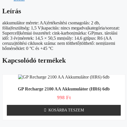
Leírás
akkumulátor mérete: AA|értékesítési csomagolás: 2 db,
fólia|feszültség: 1,5 V|kapacitás: nincs megadva|kategória/sorozat:
Supercell|kémiai összetétel: cink-karbon|márka: GP|max. tárolási
idő: 3 év|méretek: 14,5 × 50,5 mm|súly: 14,6 g|típus: R6 (AA
ceruza)|töltési ciklusok száma: nem tölthető|tölthető: nem|üzemi
hőmérséklet: 0 °C és +45 °C
Kapcsolódó termékek
GP Recharge 2100 AA Akkumulátor (HR6) 6db
998
Ft
KOSÁRBA TESZEM