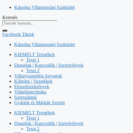
Kilépés
Kápolna Villamossági Szaküzlet
a
Keresés
tartalomba
Facebook
Tiktok
Kápolna Villamossági Szaküzlet
KIEMELT Termékek
Teszt 1
Dugaljak | Kapcsolók | Szerelvények
Teszt 2
Villanyszerelési Anyagok
Kábelek | Vezetékek
Elosztószekrények
Világítástechnika
Szerszámok
Gyártók és Márkák Szerint
KIEMELT Termékek
Teszt 1
Dugaljak | Kapcsolók | Szerelvények
Teszt 2