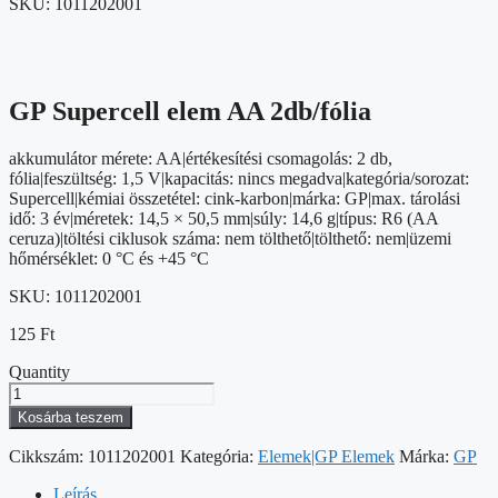
SKU:
1011202001
GP Supercell elem AA 2db/fólia
akkumulátor mérete: AA|értékesítési csomagolás: 2 db,
fólia|feszültség: 1,5 V|kapacitás: nincs megadva|kategória/sorozat:
Supercell|kémiai összetétel: cink-karbon|márka: GP|max. tárolási
idő: 3 év|méretek: 14,5 × 50,5 mm|súly: 14,6 g|típus: R6 (AA
ceruza)|töltési ciklusok száma: nem tölthető|tölthető: nem|üzemi
hőmérséklet: 0 °C és +45 °C
SKU:
1011202001
125
Ft
Quantity
GP
Supercell
Kosárba teszem
elem
AA
Cikkszám:
1011202001
Kategória:
Elemek|GP Elemek
Márka:
GP
2db/fólia
mennyiség
Leírás