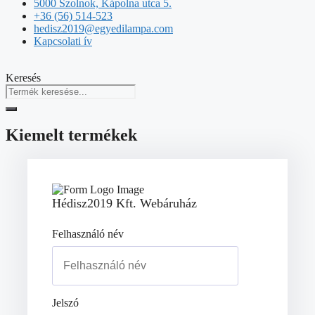
5000 Szolnok, Kápolna utca 5.
+36 (56) 514-523
hedisz2019@egyedilampa.com
Kapcsolati ív
Keresés
Kiemelt termékek
Hédisz2019 Kft. Webáruház
Felhasználó név
Jelszó