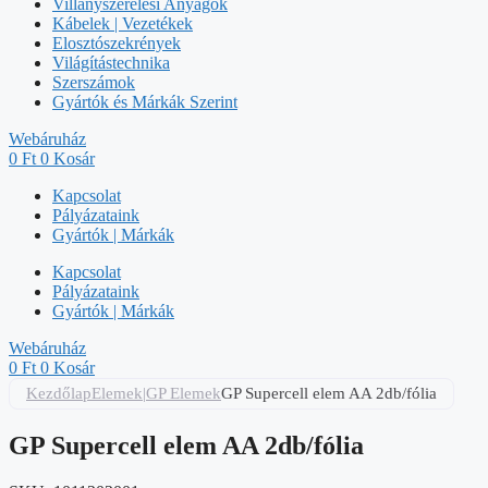
Villanyszerelési Anyagok
Kábelek | Vezetékek
Elosztószekrények
Világítástechnika
Szerszámok
Gyártók és Márkák Szerint
Webáruház
0
Ft
0
Kosár
Kapcsolat
Pályázataink
Gyártók | Márkák
Kapcsolat
Pályázataink
Gyártók | Márkák
Webáruház
0
Ft
0
Kosár
Kezdőlap
Elemek|GP Elemek
GP Supercell elem AA 2db/fólia
GP Supercell elem AA 2db/fólia