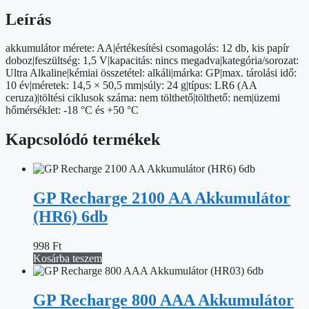
mennyiség
Leírás
akkumulátor mérete: AA|értékesítési csomagolás: 12 db, kis papír
doboz|feszültség: 1,5 V|kapacitás: nincs megadva|kategória/sorozat:
Ultra Alkaline|kémiai összetétel: alkáli|márka: GP|max. tárolási idő:
10 év|méretek: 14,5 × 50,5 mm|súly: 24 g|típus: LR6 (AA
ceruza)|töltési ciklusok száma: nem tölthető|tölthető: nem|üzemi
hőmérséklet: -18 °C és +50 °C
Kapcsolódó termékek
GP Recharge 2100 AA Akkumulátor
(HR6) 6db
998
Ft
Kosárba teszem
GP Recharge 800 AAA Akkumulátor