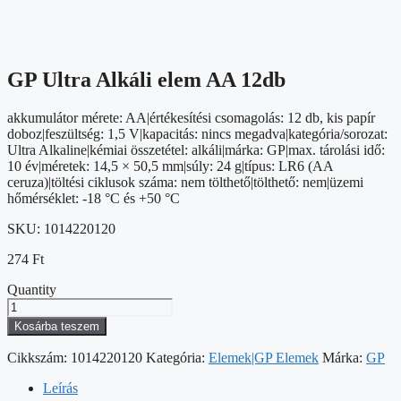
GP Ultra Alkáli elem AA 12db
akkumulátor mérete: AA|értékesítési csomagolás: 12 db, kis papír
doboz|feszültség: 1,5 V|kapacitás: nincs megadva|kategória/sorozat:
Ultra Alkaline|kémiai összetétel: alkáli|márka: GP|max. tárolási idő:
10 év|méretek: 14,5 × 50,5 mm|súly: 24 g|típus: LR6 (AA
ceruza)|töltési ciklusok száma: nem tölthető|tölthető: nem|üzemi
hőmérséklet: -18 °C és +50 °C
SKU:
1014220120
274
Ft
Quantity
GP
Ultra
Kosárba teszem
Alkáli
elem
Cikkszám:
1014220120
Kategória:
Elemek|GP Elemek
Márka:
GP
AA
12db
Leírás