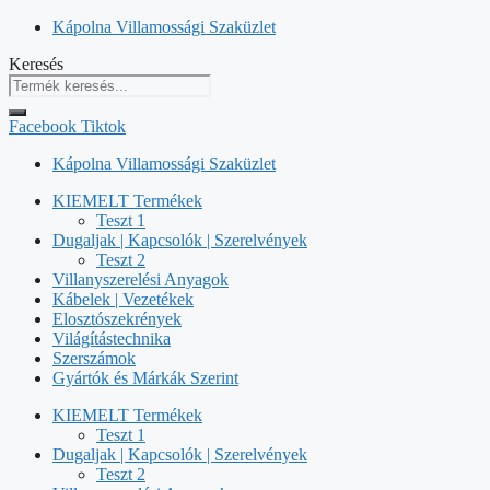
Kilépés
Kápolna Villamossági Szaküzlet
a
Keresés
tartalomba
Facebook
Tiktok
Kápolna Villamossági Szaküzlet
KIEMELT Termékek
Teszt 1
Dugaljak | Kapcsolók | Szerelvények
Teszt 2
Villanyszerelési Anyagok
Kábelek | Vezetékek
Elosztószekrények
Világítástechnika
Szerszámok
Gyártók és Márkák Szerint
KIEMELT Termékek
Teszt 1
Dugaljak | Kapcsolók | Szerelvények
Teszt 2