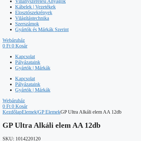
Villanyszerelési Anyagok
Kábelek | Vezetékek
Elosztószekrények
Világítástechnika
Szerszámok
Gyártók és Márkák Szerint
Webáruház
0
Ft
0
Kosár
Kapcsolat
Pályázataink
Gyártók | Márkák
Kapcsolat
Pályázataink
Gyártók | Márkák
Webáruház
0
Ft
0
Kosár
Kezdőlap
Elemek|GP Elemek
GP Ultra Alkáli elem AA 12db
GP Ultra Alkáli elem AA 12db
SKU:
1014220120