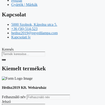
Pénztár
Gyártók | Márkák
Kapcsolat
5000 Szolnok, Kápolna utca 5.
+36 (56) 514-523
hedisz2019@egyedilampa.com
Kapcsolati ív
Keresés
Kiemelt termékek
Hédisz2019 Kft. Webáruház
Felhasználó név
Jelszó