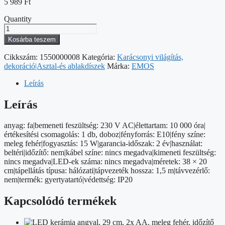
5 989
Ft
Quantity
Gyertyatartó
5
Kosárba teszem
db
E10
Cikkszám:
1550000008
Kategória:
Karácsonyi világítás,
izzóval,
dekoráció|Asztal-és ablakdíszek
Márka:
EMOS
fa,
fehér,
Leírás
ívelt,
20x38
Leírás
cm,
beltéri,
anyag: fa|bemeneti feszültség: 230 V AC|élettartam: 10 000 óra|
meleg
értékesítési csomagolás: 1 db, doboz|fényforrás: E10|fény színe:
fehér
meleg fehér|fogyasztás: 15 W|garancia-időszak: 2 év|használat:
mennyiség
beltéri|időzítő: nem|kábel színe: nincs megadva|kimeneti feszültség:
nincs megadva|LED-ek száma: nincs megadva|méretek: 38 × 20
cm|tápellátás típusa: hálózati|tápvezeték hossza: 1,5 m|távvezérlő:
nem|termék: gyertyatartó|védettség: IP20
Kapcsolódó termékek