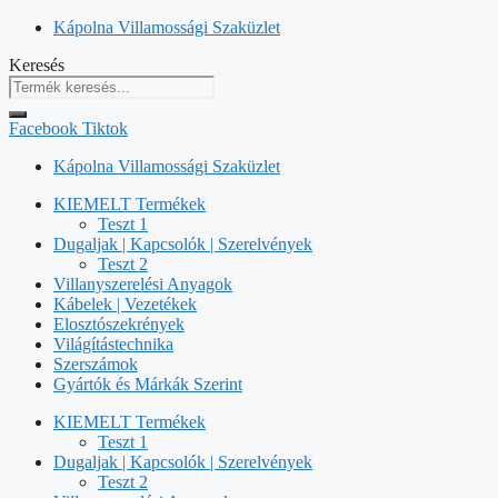
Kilépés
Kápolna Villamossági Szaküzlet
a
Keresés
tartalomba
Facebook
Tiktok
Kápolna Villamossági Szaküzlet
KIEMELT Termékek
Teszt 1
Dugaljak | Kapcsolók | Szerelvények
Teszt 2
Villanyszerelési Anyagok
Kábelek | Vezetékek
Elosztószekrények
Világítástechnika
Szerszámok
Gyártók és Márkák Szerint
KIEMELT Termékek
Teszt 1
Dugaljak | Kapcsolók | Szerelvények
Teszt 2