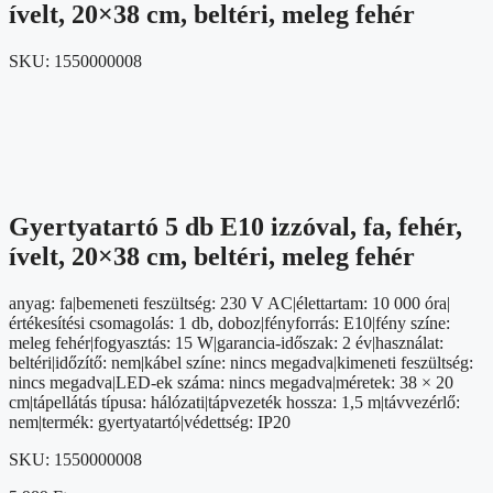
ívelt, 20×38 cm, beltéri, meleg fehér
SKU:
1550000008
Gyertyatartó 5 db E10 izzóval, fa, fehér,
ívelt, 20×38 cm, beltéri, meleg fehér
anyag: fa|bemeneti feszültség: 230 V AC|élettartam: 10 000 óra|
értékesítési csomagolás: 1 db, doboz|fényforrás: E10|fény színe:
meleg fehér|fogyasztás: 15 W|garancia-időszak: 2 év|használat:
beltéri|időzítő: nem|kábel színe: nincs megadva|kimeneti feszültség:
nincs megadva|LED-ek száma: nincs megadva|méretek: 38 × 20
cm|tápellátás típusa: hálózati|tápvezeték hossza: 1,5 m|távvezérlő:
nem|termék: gyertyatartó|védettség: IP20
SKU:
1550000008