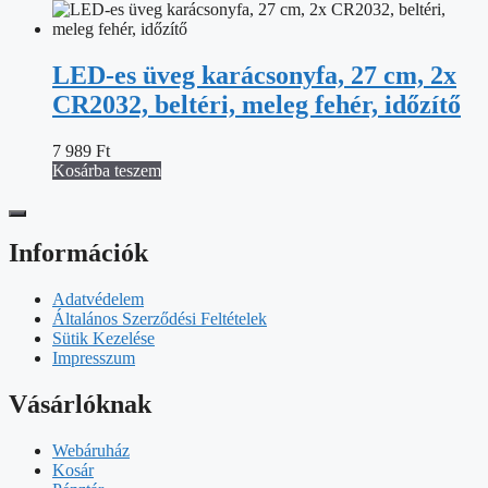
LED-es üveg karácsonyfa, 27 cm, 2x
CR2032, beltéri, meleg fehér, időzítő
7 989
Ft
Kosárba teszem
Információk
Adatvédelem
Általános Szerződési Feltételek
Sütik Kezelése
Impresszum
Vásárlóknak
Webáruház
Kosár