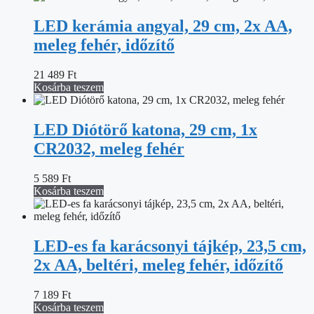
LED kerámia angyal, 29 cm, 2x AA,
meleg fehér, időzítő
21 489
Ft
Kosárba teszem
LED Diótörő katona, 29 cm, 1x
CR2032, meleg fehér
5 589
Ft
Kosárba teszem
LED-es fa karácsonyi tájkép, 23,5 cm,
2x AA, beltéri, meleg fehér, időzítő
7 189
Ft
Kosárba teszem