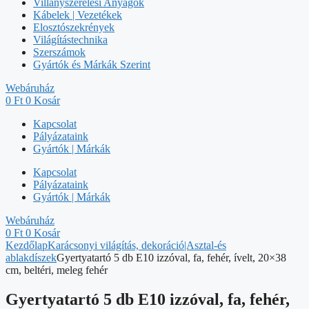
Villanyszerelési Anyagok
Kábelek | Vezetékek
Elosztószekrények
Világítástechnika
Szerszámok
Gyártók és Márkák Szerint
Webáruház
0
Ft
0
Kosár
Kapcsolat
Pályázataink
Gyártók | Márkák
Kapcsolat
Pályázataink
Gyártók | Márkák
Webáruház
0
Ft
0
Kosár
Kezdőlap
Karácsonyi világítás, dekoráció|Asztal-és
ablakdíszek
Gyertyatartó 5 db E10 izzóval, fa, fehér, ívelt, 20×38
cm, beltéri, meleg fehér
Gyertyatartó 5 db E10 izzóval, fa, fehér,