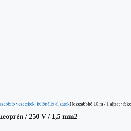
szabbító vezetékek, különálló aljzatok
Hosszabbító 10 m / 1 aljzat / fe
-neoprén / 250 V / 1,5 mm2