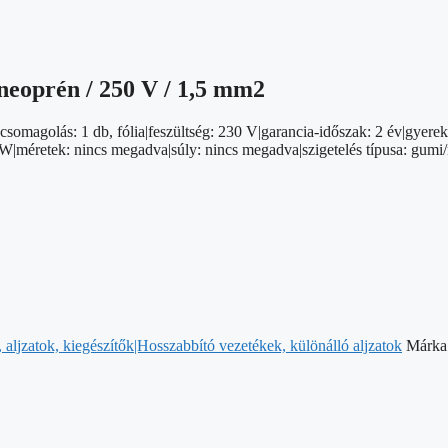
-neoprén / 250 V / 1,5 mm2
csomagolás: 1 db, fólia|feszültség: 230 V|garancia-időszak: 2 év|gyerek
W|méretek: nincs megadva|súly: nincs megadva|szigetelés típusa: gumi/ne
aljzatok, kiegészítők|Hosszabbító vezetékek, különálló aljzatok
Márka