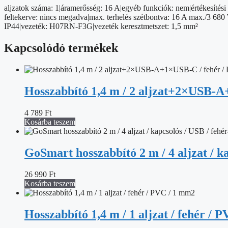
gumi-
aljzatok száma: 1|áramerősség: 16 A|egyéb funkciók: nem|értékesítési 
neoprén
feltekerve: nincs megadva|max. terhelés szétbontva: 16 A max./3 680 
/
IP44|vezeték: H07RN-F3G|vezeték keresztmetszet: 1,5 mm²
250
V
Kapcsolódó termékek
/
1,5
mm2
mennyiség
Hosszabbító 1,4 m / 2 aljzat+2×USB-A
4 789
Ft
Kosárba teszem
GoSmart hosszabbító 2 m / 4 aljzat / k
26 990
Ft
Kosárba teszem
Hosszabbító 1,4 m / 1 aljzat / fehér / 