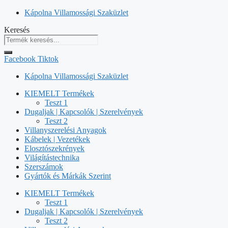
Kilépés
Kápolna Villamossági Szaküzlet
a
Keresés
tartalomba
Facebook
Tiktok
Kápolna Villamossági Szaküzlet
KIEMELT Termékek
Teszt 1
Dugaljak | Kapcsolók | Szerelvények
Teszt 2
Villanyszerelési Anyagok
Kábelek | Vezetékek
Elosztószekrények
Világítástechnika
Szerszámok
Gyártók és Márkák Szerint
KIEMELT Termékek
Teszt 1
Dugaljak | Kapcsolók | Szerelvények
Teszt 2