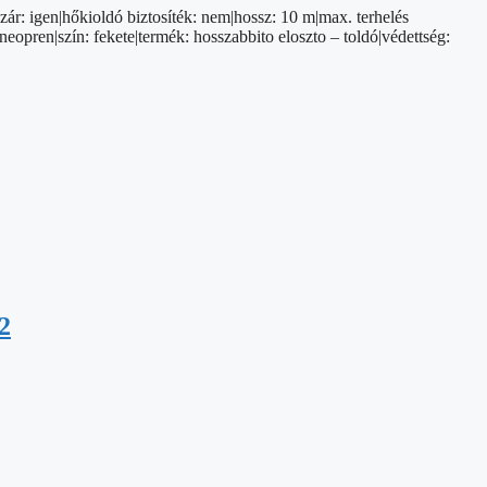
zár: igen|hőkioldó biztosíték: nem|hossz: 10 m|max. terhelés
opren|szín: fekete|termék: hosszabbito eloszto – toldó|védettség:
2