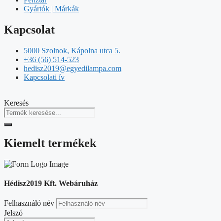
Gyártók | Márkák
Kapcsolat
5000 Szolnok, Kápolna utca 5.
+36 (56) 514-523
hedisz2019@egyedilampa.com
Kapcsolati ív
Keresés
Kiemelt termékek
Hédisz2019 Kft. Webáruház
Felhasználó név
Jelszó