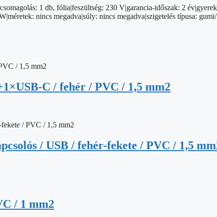
csomagolás: 1 db, fólia|feszültség: 230 V|garancia-időszak: 2 év|gyerek
W|méretek: nincs megadva|súly: nincs megadva|szigetelés típusa: gumi/ne
+1×USB-C / fehér / PVC / 1,5 mm2
apcsolós / USB / fehér-fekete / PVC / 1,5 mm
PVC / 1 mm2