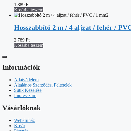
1 889
Ft
Kosárba teszem
Hosszabbító 2 m / 4 aljzat / fehér / P
2 789
Ft
Kosárba teszem
Információk
Adatvédelem
Általános Szerződési Feltételek
Sütik Kezelése
Impresszum
Vásárlóknak
Webáruház
Kosár
Pénztár