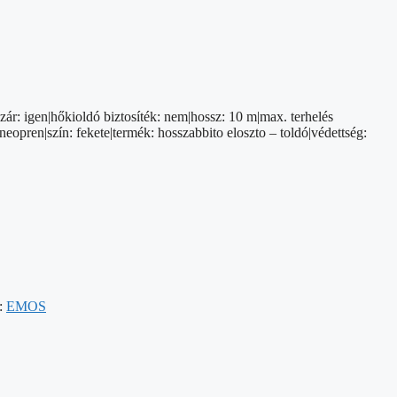
zár: igen|hőkioldó biztosíték: nem|hossz: 10 m|max. terhelés
opren|szín: fekete|termék: hosszabbito eloszto – toldó|védettség:
:
EMOS