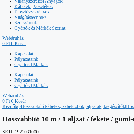
Villanyszerelési Anyagok
Kábelek | Vezetékek
Elosztószekrények
Világítástechnika
Szerszámok
Gyártók és Márkák Szerint
Webáruház
0
Ft
0
Kosár
Kapcsolat
Pályázataink
Gyártók | Márkák
Kapcsolat
Pályázataink
Gyártók | Márkák
Webáruház
0
Ft
0
Kosár
Kezdőlap
Hosszabbító kábelek, kábeldobok, aljzatok, kiegészítők|Hos
Hosszabbító 10 m / 1 aljzat / fekete / gumi
SKU:
1921031000