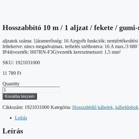
Hosszabbító 10 m / 1 aljzat / fekete / gumi
aljzatok száma: 1|áramerősség: 16 A|egyéb funkciók: nem|értékesítési 
feltekerve: nincs megadva|max. terhelés szétbontva: 16 A max./3 680 
IP44|vezeték: H07RN-F3G|vezeték keresztmetszet: 1,5 mm²
SKU:
1921031000
11 789
Ft
Quantity
Hosszabbító
10
Kosárba teszem
m
/
Cikkszám:
1921031000
Kategória:
Hosszabbító kábelek, kábeldobok, 
1
aljzat
Leírás
/
fekete
Leírás
/