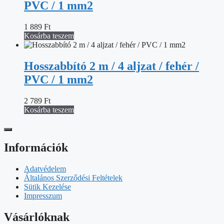
PVC / 1 mm2
1 889
Ft
Kosárba teszem
Hosszabbító 2 m / 4 aljzat / fehér /
PVC / 1 mm2
2 789
Ft
Kosárba teszem
Információk
Adatvédelem
Általános Szerződési Feltételek
Sütik Kezelése
Impresszum
Vásárlóknak