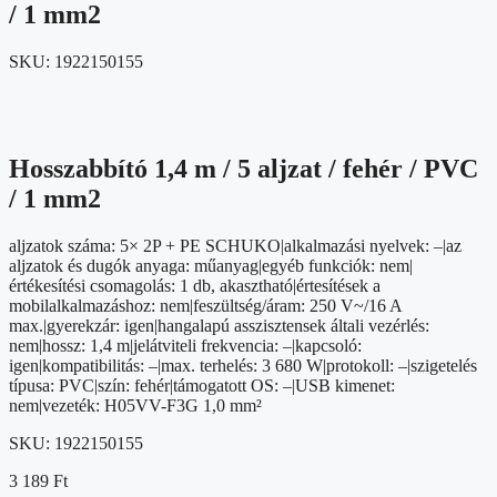
/ 1 mm2
SKU:
1922150155
Hosszabbító 1,4 m / 5 aljzat / fehér / PVC
/ 1 mm2
aljzatok száma: 5× 2P + PE SCHUKO|alkalmazási nyelvek: –|az
aljzatok és dugók anyaga: műanyag|egyéb funkciók: nem|
értékesítési csomagolás: 1 db, akasztható|értesítések a
mobilalkalmazáshoz: nem|feszültség/áram: 250 V~/16 A
max.|gyerekzár: igen|hangalapú asszisztensek általi vezérlés:
nem|hossz: 1,4 m|jelátviteli frekvencia: –|kapcsoló:
igen|kompatibilitás: –|max. terhelés: 3 680 W|protokoll: –|szigetelés
típusa: PVC|szín: fehér|támogatott OS: –|USB kimenet:
nem|vezeték: H05VV-F3G 1,0 mm²
SKU:
1922150155
3 189
Ft