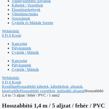
Villanyszerelési Anyagok
Kábelek | Vezetékek
Elosztószekrények
Világítástechnika
Szerszámok
Gyártók és Márkák Szerint
Webáruház
0
Ft
0
Kosár
Kapcsolat
Pályázataink
Gyártók | Márkák
Kapcsolat
Pályázataink
Gyártók | Márkák
Webáruház
0
Ft
0
Kosár
Kezdőlap
Hosszabbító kábelek, kábeldobok, aljzatok,
kiegészítők|Hosszabbító vezetékek, különálló aljzatok
Hosszabbító
1,4 m / 5 aljzat / fehér / PVC / 1 mm2
Hosszabbító 1,4 m / 5 aljzat / fehér / PVC