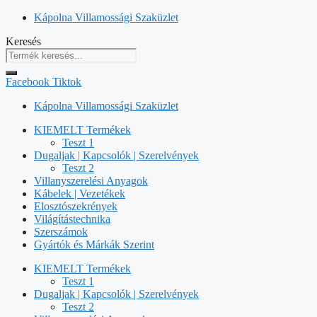
Kilépés
Kápolna Villamossági Szaküzlet
a
Keresés
tartalomba
Facebook
Tiktok
Kápolna Villamossági Szaküzlet
KIEMELT Termékek
Teszt 1
Dugaljak | Kapcsolók | Szerelvények
Teszt 2
Villanyszerelési Anyagok
Kábelek | Vezetékek
Elosztószekrények
Világítástechnika
Szerszámok
Gyártók és Márkák Szerint
KIEMELT Termékek
Teszt 1
Dugaljak | Kapcsolók | Szerelvények
Teszt 2