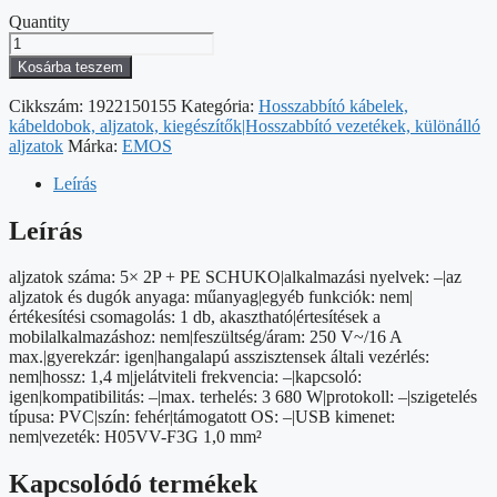
Quantity
Hosszabbító
1,4
Kosárba teszem
m
/
Cikkszám:
1922150155
Kategória:
Hosszabbító kábelek,
5
kábeldobok, aljzatok, kiegészítők|Hosszabbító vezetékek, különálló
aljzat
aljzatok
Márka:
EMOS
/
fehér
Leírás
/
PVC
Leírás
/
1
aljzatok száma: 5× 2P + PE SCHUKO|alkalmazási nyelvek: –|az
mm2
aljzatok és dugók anyaga: műanyag|egyéb funkciók: nem|
mennyiség
értékesítési csomagolás: 1 db, akasztható|értesítések a
mobilalkalmazáshoz: nem|feszültség/áram: 250 V~/16 A
max.|gyerekzár: igen|hangalapú asszisztensek általi vezérlés:
nem|hossz: 1,4 m|jelátviteli frekvencia: –|kapcsoló:
igen|kompatibilitás: –|max. terhelés: 3 680 W|protokoll: –|szigetelés
típusa: PVC|szín: fehér|támogatott OS: –|USB kimenet:
nem|vezeték: H05VV-F3G 1,0 mm²
Kapcsolódó termékek