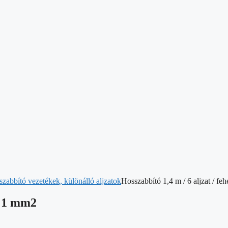
szabbító vezetékek, különálló aljzatok
Hosszabbító 1,4 m / 6 aljzat / f
 / 1 mm2