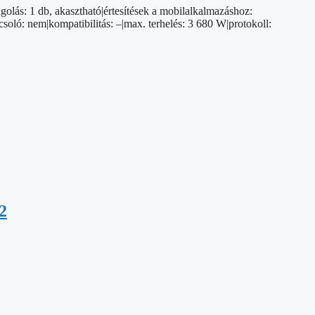
lás: 1 db, akasztható|értesítések a mobilalkalmazáshoz:
csoló: nem|kompatibilitás: –|max. terhelés: 3 680 W|protokoll:
2