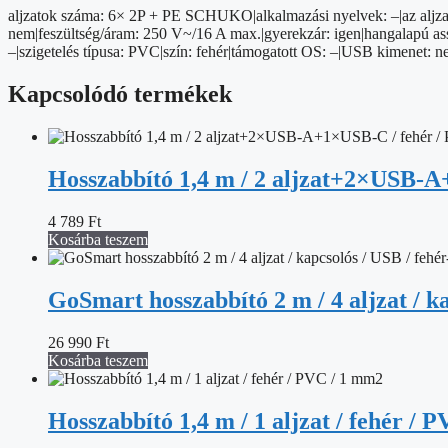
PVC
aljzatok száma: 6× 2P + PE SCHUKO|alkalmazási nyelvek: –|az aljzat
/
nem|feszültség/áram: 250 V~/16 A max.|gyerekzár: igen|hangalapú asszis
1
–|szigetelés típusa: PVC|szín: fehér|támogatott OS: –|USB kimenet
mm2
mennyiség
Kapcsolódó termékek
Hosszabbító 1,4 m / 2 aljzat+2×USB-A
4 789
Ft
Kosárba teszem
GoSmart hosszabbító 2 m / 4 aljzat / k
26 990
Ft
Kosárba teszem
Hosszabbító 1,4 m / 1 aljzat / fehér / 