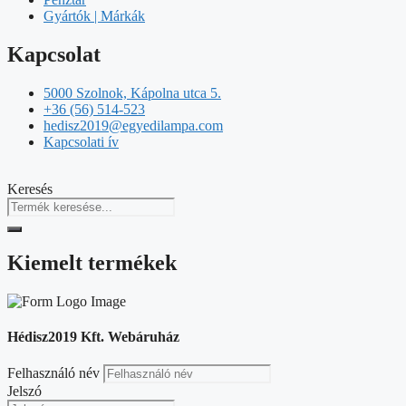
Gyártók | Márkák
Kapcsolat
5000 Szolnok, Kápolna utca 5.
+36 (56) 514-523
hedisz2019@egyedilampa.com
Kapcsolati ív
Keresés
Kiemelt termékek
Hédisz2019 Kft. Webáruház
Felhasználó név
Jelszó