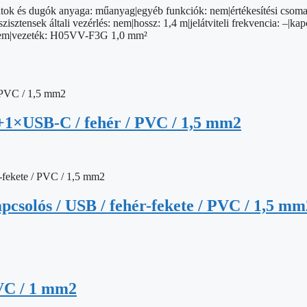
ok és dugók anyaga: műanyag|egyéb funkciók: nem|értékesítési csomago
ztensek általi vezérlés: nem|hossz: 1,4 m|jelátviteli frekvencia: –|kap
: nem|vezeték: H05VV-F3G 1,0 mm²
+1×USB-C / fehér / PVC / 1,5 mm2
apcsolós / USB / fehér-fekete / PVC / 1,5 mm
PVC / 1 mm2