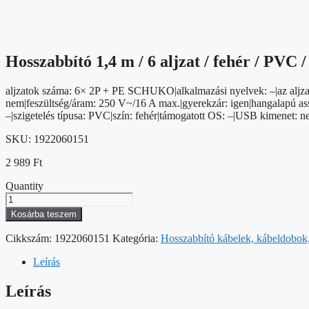
Hosszabbító 1,4 m / 6 aljzat / fehér / PVC
aljzatok száma: 6× 2P + PE SCHUKO|alkalmazási nyelvek: –|az aljzat
nem|feszültség/áram: 250 V~/16 A max.|gyerekzár: igen|hangalapú asszis
–|szigetelés típusa: PVC|szín: fehér|támogatott OS: –|USB kimenet
SKU:
1922060151
2 989
Ft
Quantity
Hosszabbító
1,4
Kosárba teszem
m
/
Cikkszám:
1922060151
Kategória:
Hosszabbító kábelek, kábeldobok, 
6
aljzat
Leírás
/
fehér
Leírás
/