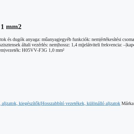
 / 1 mm2
ok és dugók anyaga: műanyag|egyéb funkciók: nem|értékesítési csomago
ztensek általi vezérlés: nem|hossz: 1,4 m|jelátviteli frekvencia: –|kap
: nem|vezeték: H05VV-F3G 1,0 mm²
aljzatok, kiegészítők|Hosszabbító vezetékek, különálló aljzatok
Márka