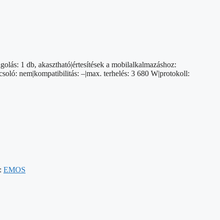
lás: 1 db, akasztható|értesítések a mobilalkalmazáshoz:
csoló: nem|kompatibilitás: –|max. terhelés: 3 680 W|protokoll:
:
EMOS