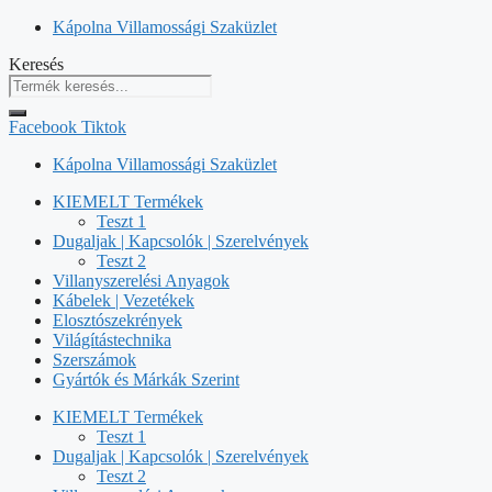
Kilépés
Kápolna Villamossági Szaküzlet
a
Keresés
tartalomba
Facebook
Tiktok
Kápolna Villamossági Szaküzlet
KIEMELT Termékek
Teszt 1
Dugaljak | Kapcsolók | Szerelvények
Teszt 2
Villanyszerelési Anyagok
Kábelek | Vezetékek
Elosztószekrények
Világítástechnika
Szerszámok
Gyártók és Márkák Szerint
KIEMELT Termékek
Teszt 1
Dugaljak | Kapcsolók | Szerelvények
Teszt 2