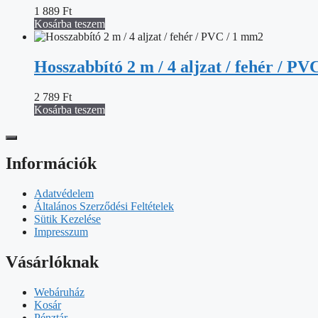
1 889
Ft
Kosárba teszem
Hosszabbító 2 m / 4 aljzat / fehér / P
2 789
Ft
Kosárba teszem
Információk
Adatvédelem
Általános Szerződési Feltételek
Sütik Kezelése
Impresszum
Vásárlóknak
Webáruház
Kosár
Pénztár