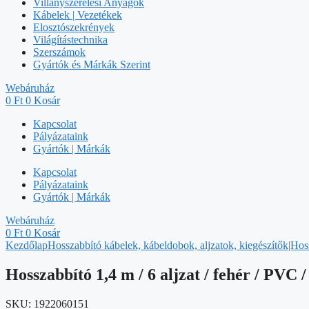
Villanyszerelési Anyagok
Kábelek | Vezetékek
Elosztószekrények
Világítástechnika
Szerszámok
Gyártók és Márkák Szerint
Webáruház
0
Ft
0
Kosár
Kapcsolat
Pályázataink
Gyártók | Márkák
Kapcsolat
Pályázataink
Gyártók | Márkák
Webáruház
0
Ft
0
Kosár
Kezdőlap
Hosszabbító kábelek, kábeldobok, aljzatok, kiegészítők|Hos
Hosszabbító 1,4 m / 6 aljzat / fehér / PVC
SKU:
1922060151