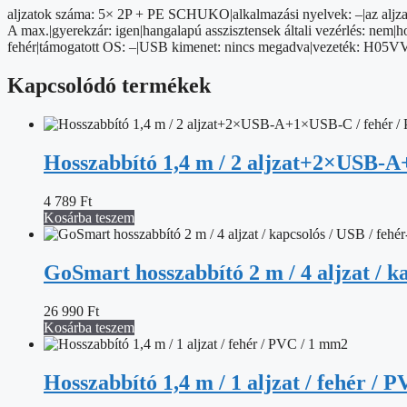
PVC
aljzatok száma: 5× 2P + PE SCHUKO|alkalmazási nyelvek: –|az aljzat
/
A max.|gyerekzár: igen|hangalapú asszisztensek általi vezérlés: nem|hos
1,5
fehér|támogatott OS: –|USB kimenet: nincs megadva|vezeték: H05
mm2
mennyiség
Kapcsolódó termékek
Hosszabbító 1,4 m / 2 aljzat+2×USB-A
4 789
Ft
Kosárba teszem
GoSmart hosszabbító 2 m / 4 aljzat / k
26 990
Ft
Kosárba teszem
Hosszabbító 1,4 m / 1 aljzat / fehér / 