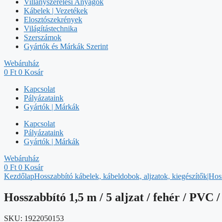
Villanyszerelési Anyagok
Kábelek | Vezetékek
Elosztószekrények
Világítástechnika
Szerszámok
Gyártók és Márkák Szerint
Webáruház
0
Ft
0
Kosár
Kapcsolat
Pályázataink
Gyártók | Márkák
Kapcsolat
Pályázataink
Gyártók | Márkák
Webáruház
0
Ft
0
Kosár
Kezdőlap
Hosszabbító kábelek, kábeldobok, aljzatok, kiegészítők|Hos
Hosszabbító 1,5 m / 5 aljzat / fehér / PVC 
SKU:
1922050153