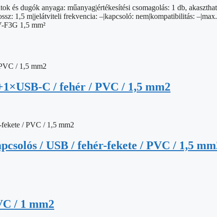
ok és dugók anyaga: műanyag|értékesítési csomagolás: 1 db, akaszthat
sz: 1,5 m|jelátviteli frekvencia: –|kapcsoló: nem|kompatibilitás: –|max.
VV-F3G 1,5 mm²
+1×USB-C / fehér / PVC / 1,5 mm2
apcsolós / USB / fehér-fekete / PVC / 1,5 mm
PVC / 1 mm2