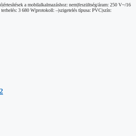
ó|értesítések a mobilalkalmazáshoz: nem|feszültség/áram: 250 V~/16
 terhelés: 3 680 W|protokoll: –|szigetelés típusa: PVC|szín:
2