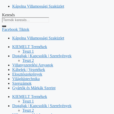
Kilépés
Kápolna Villamossági Szaküzlet
a
Keresés
tartalomba
Facebook
Tiktok
Kápolna Villamossági Szaküzlet
KIEMELT Termékek
Teszt 1
Dugaljak | Kapcsolók | Szerelvények
Teszt 2
Villanyszerelési Anyagok
Kábelek | Vezetékek
Elosztószekrények
Világítástechnika
Szerszámok
Gyártók és Márkák Szerint
KIEMELT Termékek
Teszt 1
Dugaljak | Kapcsolók | Szerelvények
Teszt 2