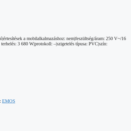
ó|értesítések a mobilalkalmazáshoz: nem|feszültség/áram: 250 V~/16
 terhelés: 3 680 W|protokoll: –|szigetelés típusa: PVC|szín:
:
EMOS