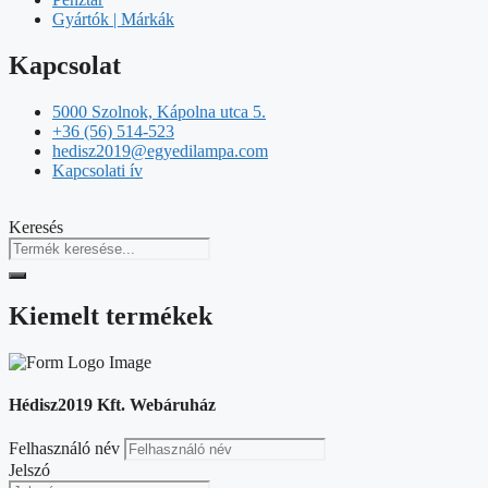
Gyártók | Márkák
Kapcsolat
5000 Szolnok, Kápolna utca 5.
+36 (56) 514-523
hedisz2019@egyedilampa.com
Kapcsolati ív
Keresés
Kiemelt termékek
Hédisz2019 Kft. Webáruház
Felhasználó név
Jelszó