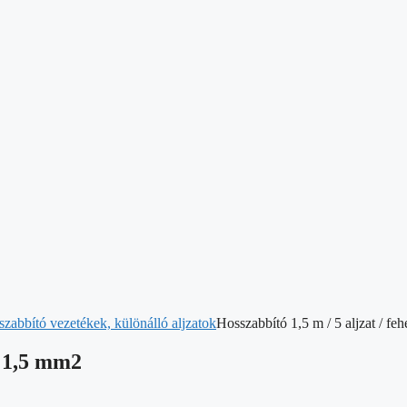
szabbító vezetékek, különálló aljzatok
Hosszabbító 1,5 m / 5 aljzat / f
/ 1,5 mm2