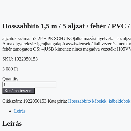
Hosszabbító 1,5 m / 5 aljzat / fehér / PVC 
aljzatok száma: 5× 2P + PE SCHUKO|alkalmazási nyelvek: –|az aljzat
A max.|gyerekzár: igen|hangalapú asszisztensek általi vezérlés: nem|hos
fehér|támogatott OS: –|USB kimenet: nincs megadva|vezeték: H05
SKU:
1922050153
3 089
Ft
Quantity
Hosszabbító
1,5
Kosárba teszem
m
/
Cikkszám:
1922050153
Kategória:
Hosszabbító kábelek, kábeldobok, 
5
aljzat
Leírás
/
fehér
Leírás
/