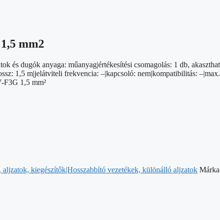
/ 1,5 mm2
ok és dugók anyaga: műanyag|értékesítési csomagolás: 1 db, akaszthat
sz: 1,5 m|jelátviteli frekvencia: –|kapcsoló: nem|kompatibilitás: –|max.
VV-F3G 1,5 mm²
aljzatok, kiegészítők|Hosszabbító vezetékek, különálló aljzatok
Márka