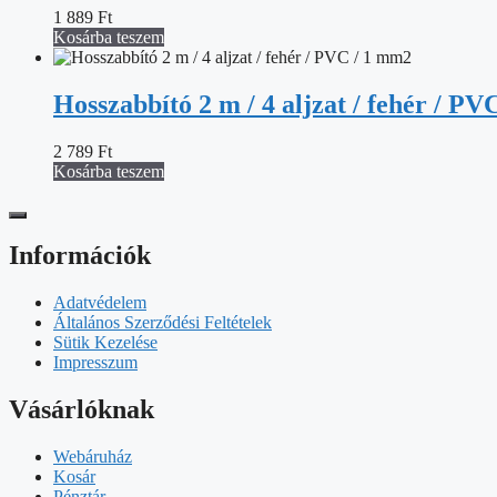
1 889
Ft
Kosárba teszem
Hosszabbító 2 m / 4 aljzat / fehér / P
2 789
Ft
Kosárba teszem
Információk
Adatvédelem
Általános Szerződési Feltételek
Sütik Kezelése
Impresszum
Vásárlóknak
Webáruház
Kosár
Pénztár