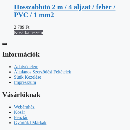
Hosszabbító 2 m / 4 aljzat / fehér /
PVC / 1 mm2
2 789
Ft
Kosárba teszem
Információk
Adatvédelem
Általános Szerződési Feltételek
Sütik Kezelése
Impresszum
Vásárlóknak
Webáruház
Kosár
Pénztár
Gyártók | Márkák