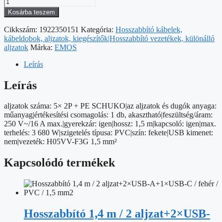
Hosszabbító
1,5
Kosárba teszem
m
/
Cikkszám:
1922350151
Kategória:
Hosszabbító kábelek,
5
kábeldobok, aljzatok, kiegészítők|Hosszabbító vezetékek, különálló
aljzat
aljzatok
Márka:
EMOS
/
kapcsolós
Leírás
/
fekete
Leírás
/
PVC
aljzatok száma: 5× 2P + PE SCHUKO|az aljzatok és dugók anyaga:
/
műanyag|értékesítési csomagolás: 1 db, akasztható|feszültség/áram:
1,5
250 V~/16 A max.|gyerekzár: igen|hossz: 1,5 m|kapcsoló: igen|max.
mm2
terhelés: 3 680 W|szigetelés típusa: PVC|szín: fekete|USB kimenet:
mennyiség
nem|vezeték: H05VV-F3G 1,5 mm²
Kapcsolódó termékek
Hosszabbító 1,4 m / 2 aljzat+2×USB-