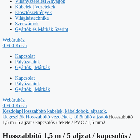
Villanyszerelési Anyagok
Kábelek | Vezetékek
Elosztószekrények
Világítástechnika
Szerszámok
Gyártók és Márkák Szerint
Webáruház
0
Ft
0
Kosár
Kapcsolat
Pályázataink
Gyártók | Márkák
Kapcsolat
Pályázataink
Gyártók | Márkák
Webáruház
0
Ft
0
Kosár
Kezdőlap
Hosszabbító kábelek, kábeldobok, aljzatok,
kiegészítők|Hosszabbító vezetékek, különálló aljzatok
Hosszabbító
1,5 m / 5 aljzat / kapcsolós / fekete / PVC / 1,5 mm2
Hosszabbító 1,5 m / 5 aljzat / kapcsolós /