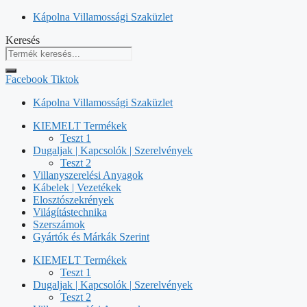
Kilépés
Kápolna Villamossági Szaküzlet
a
Keresés
tartalomba
Facebook
Tiktok
Kápolna Villamossági Szaküzlet
KIEMELT Termékek
Teszt 1
Dugaljak | Kapcsolók | Szerelvények
Teszt 2
Villanyszerelési Anyagok
Kábelek | Vezetékek
Elosztószekrények
Világítástechnika
Szerszámok
Gyártók és Márkák Szerint
KIEMELT Termékek
Teszt 1
Dugaljak | Kapcsolók | Szerelvények
Teszt 2