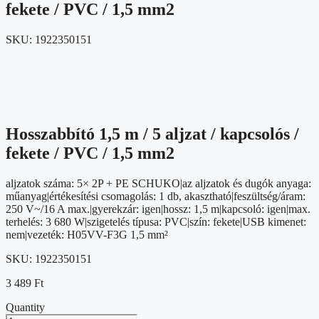
fekete / PVC / 1,5 mm2
SKU:
1922350151
Hosszabbító 1,5 m / 5 aljzat / kapcsolós /
fekete / PVC / 1,5 mm2
aljzatok száma: 5× 2P + PE SCHUKO|az aljzatok és dugók anyaga:
műanyag|értékesítési csomagolás: 1 db, akasztható|feszültség/áram:
250 V~/16 A max.|gyerekzár: igen|hossz: 1,5 m|kapcsoló: igen|max.
terhelés: 3 680 W|szigetelés típusa: PVC|szín: fekete|USB kimenet:
nem|vezeték: H05VV-F3G 1,5 mm²
SKU:
1922350151
3 489
Ft
Quantity