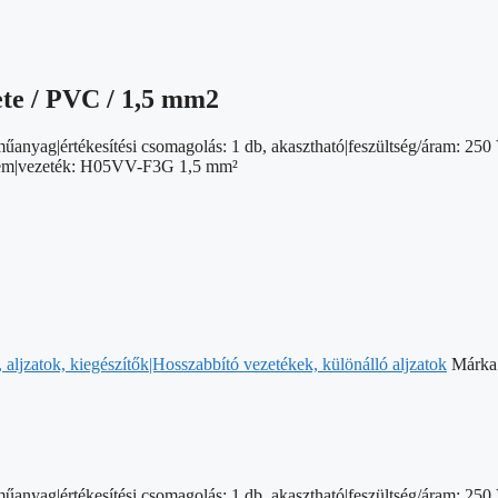
kete / PVC / 1,5 mm2
nyag|értékesítési csomagolás: 1 db, akasztható|feszültség/áram: 250 
: nem|vezeték: H05VV-F3G 1,5 mm²
aljzatok, kiegészítők|Hosszabbító vezetékek, különálló aljzatok
Márka
nyag|értékesítési csomagolás: 1 db, akasztható|feszültség/áram: 250 