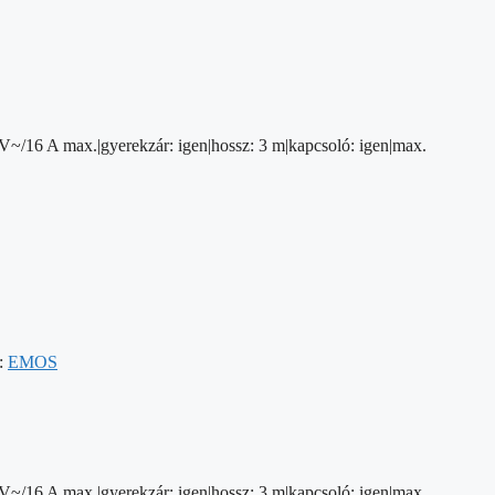
V~/16 A max.|gyerekzár: igen|hossz: 3 m|kapcsoló: igen|max.
:
EMOS
V~/16 A max.|gyerekzár: igen|hossz: 3 m|kapcsoló: igen|max.