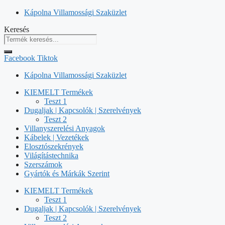
Kilépés
Kápolna Villamossági Szaküzlet
a
Keresés
tartalomba
Facebook
Tiktok
Kápolna Villamossági Szaküzlet
KIEMELT Termékek
Teszt 1
Dugaljak | Kapcsolók | Szerelvények
Teszt 2
Villanyszerelési Anyagok
Kábelek | Vezetékek
Elosztószekrények
Világítástechnika
Szerszámok
Gyártók és Márkák Szerint
KIEMELT Termékek
Teszt 1
Dugaljak | Kapcsolók | Szerelvények
Teszt 2