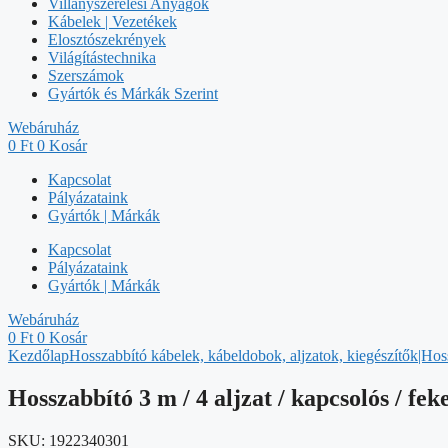
Villanyszerelési Anyagok
Kábelek | Vezetékek
Elosztószekrények
Világítástechnika
Szerszámok
Gyártók és Márkák Szerint
Webáruház
0
Ft
0
Kosár
Kapcsolat
Pályázataink
Gyártók | Márkák
Kapcsolat
Pályázataink
Gyártók | Márkák
Webáruház
0
Ft
0
Kosár
Kezdőlap
Hosszabbító kábelek, kábeldobok, aljzatok, kiegészítők|Hos
Hosszabbító 3 m / 4 aljzat / kapcsolós / fe
SKU:
1922340301