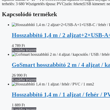
/
terhelés: 3 680 W|szigetelés típusa: PVC|szín: fekete|USB kimenet
PVC
/
Kapcsolódó termékek
1,5
mm2
mennyiség
Hosszabbító 1,4 m / 2 aljzat+2×USB-A
4 789
Ft
Kosárba teszem
GoSmart hosszabbító 2 m / 4 aljzat / k
26 990
Ft
Kosárba teszem
Hosszabbító 1,4 m / 1 aljzat / fehér / 
1 889
Ft
Kosárba teszem