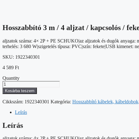
Hosszabbító 3 m / 4 aljzat / kapcsolós / fe
aljzatok száma: 4× 2P + PE SCHUKO|az aljzatok és dugók anyaga: műa
terhelés: 3 680 W|szigetelés típusa: PVC|szín: fekete|USB kimenet
SKU:
1922340301
4 589
Ft
Quantity
Hosszabbító
3
Kosárba teszem
m
/
Cikkszám:
1922340301
Kategória:
Hosszabbító kábelek, kábeldobok, 
4
aljzat
Leírás
/
kapcsolós
Leírás
/
fekete
aljzatok száma: 4× 2P + PE SCHUKO|az aljzatok és dugók anyaga: műa