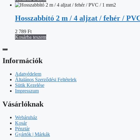
Hosszabbító 2 m / 4 aljzat / fehér / P
2 789
Ft
Kosárba teszem
Információk
Adatvédelem
Általános Szerződési Feltételek
Sütik Kezelése
Impresszum
Vásárlóknak
Webáruház
Kosár
Pénztár
Gyártók | Márkák