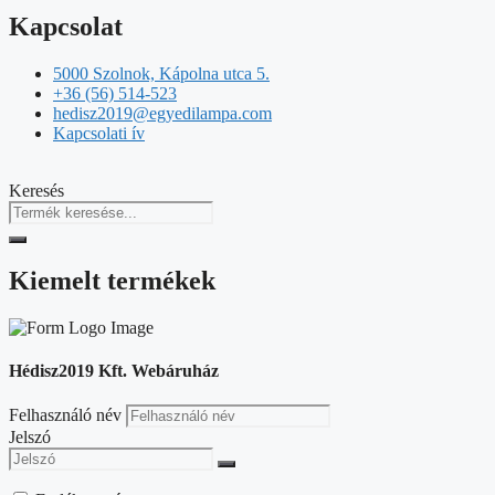
Kapcsolat
5000 Szolnok, Kápolna utca 5.
+36 (56) 514-523
hedisz2019@egyedilampa.com
Kapcsolati ív
Keresés
Kiemelt termékek
Hédisz2019 Kft. Webáruház
Felhasználó név
Jelszó