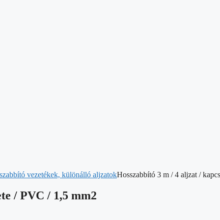
szabbító vezetékek, különálló aljzatok
Hosszabbító 3 m / 4 aljzat / kapc
kete / PVC / 1,5 mm2