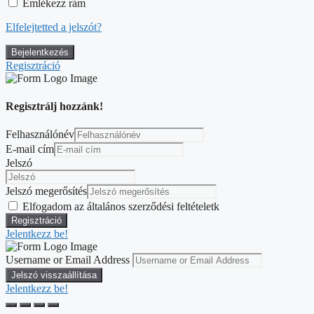
Emlékezz rám
Elfelejtetted a jelszót?
Regisztráció
Regisztrálj hozzánk!
Felhasználónév
E-mail cím
Jelszó
Jelszó megerősítés
Elfogadom az általános szerződési feltételetk
Jelentkezz be!
Username or Email Address
Jelentkezz be!