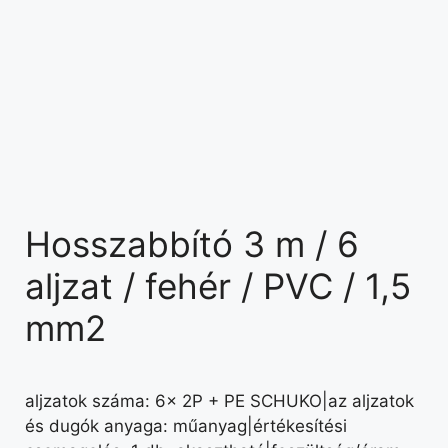
Hosszabbító 3 m / 6
aljzat / fehér / PVC / 1,5
mm2
aljzatok száma: 6× 2P + PE SCHUKO|az aljzatok
és dugók anyaga: műanyag|értékesítési