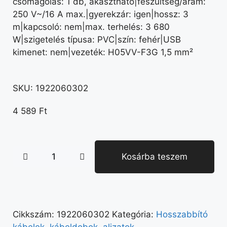
csomagolás: 1 db, akasztható|feszültség/áram:
250 V~/16 A max.|gyerekzár: igen|hossz: 3
m|kapcsoló: nem|max. terhelés: 3 680
W|szigetelés típusa: PVC|szín: fehér|USB
kimenet: nem|vezeték: H05VV-F3G 1,5 mm²
SKU:
1922060302
4 589
Ft
Kosárba teszem
Cikkszám:
1922060302
Kategória:
Hosszabbító