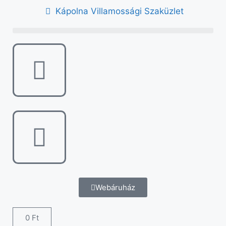
Kápolna Villamossági Szaküzlet
Webáruház
0
Ft