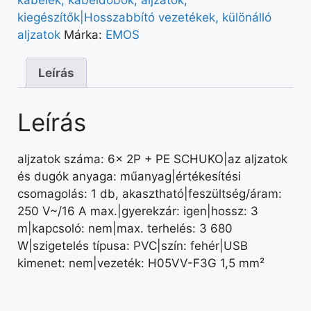
kábelek, kábeldobok, aljzatok,
kiegészítők|Hosszabbító vezetékek, különálló
aljzatok
Márka:
EMOS
Leírás
Leírás
aljzatok száma: 6× 2P + PE SCHUKO|az aljzatok
és dugók anyaga: műanyag|értékesítési
csomagolás: 1 db, akasztható|feszültség/áram:
250 V~/16 A max.|gyerekzár: igen|hossz: 3
m|kapcsoló: nem|max. terhelés: 3 680
W|szigetelés típusa: PVC|szín: fehér|USB
kimenet: nem|vezeték: H05VV-F3G 1,5 mm²