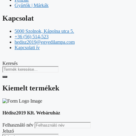
Gyártók | Márkák
Kapcsolat
5000 Szolnok, Kápolna utca 5.
+36 (56) 514-523
hedisz2019@egyedilampa.com
Kapcsolati ív
Keresés
Kiemelt termékek
Hédisz2019 Kft. Webáruház
Felhasználó név
Jelszó