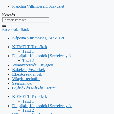
Kilépés
Kápolna Villamossági Szaküzlet
a
Keresés
tartalomba
Facebook
Tiktok
Kápolna Villamossági Szaküzlet
KIEMELT Termékek
Teszt 1
Dugaljak | Kapcsolók | Szerelvények
Teszt 2
Villanyszerelési Anyagok
Kábelek | Vezetékek
Elosztószekrények
Világítástechnika
Szerszámok
Gyártók és Márkák Szerint
KIEMELT Termékek
Teszt 1
Dugaljak | Kapcsolók | Szerelvények
Teszt 2