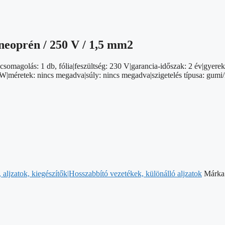
-neoprén / 250 V / 1,5 mm2
csomagolás: 1 db, fólia|feszültség: 230 V|garancia-időszak: 2 év|gyerek
W|méretek: nincs megadva|súly: nincs megadva|szigetelés típusa: gumi/ne
aljzatok, kiegészítők|Hosszabbító vezetékek, különálló aljzatok
Márka