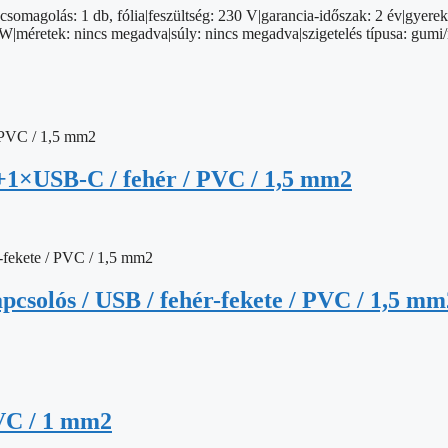
csomagolás: 1 db, fólia|feszültség: 230 V|garancia-időszak: 2 év|gyerek
W|méretek: nincs megadva|súly: nincs megadva|szigetelés típusa: gumi/ne
+1×USB-C / fehér / PVC / 1,5 mm2
apcsolós / USB / fehér-fekete / PVC / 1,5 mm
PVC / 1 mm2