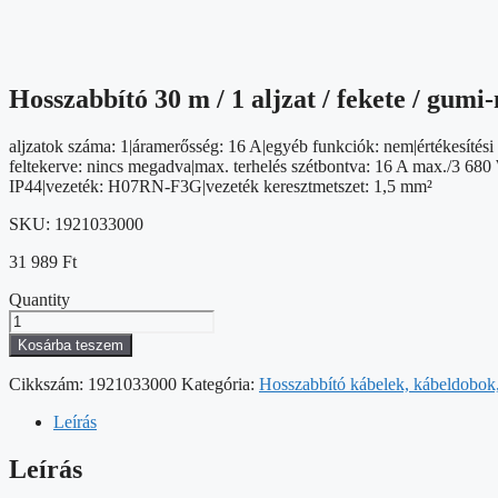
Hosszabbító 30 m / 1 aljzat / fekete / gumi
aljzatok száma: 1|áramerősség: 16 A|egyéb funkciók: nem|értékesítési 
feltekerve: nincs megadva|max. terhelés szétbontva: 16 A max./3 680 
IP44|vezeték: H07RN-F3G|vezeték keresztmetszet: 1,5 mm²
SKU:
1921033000
31 989
Ft
Quantity
Hosszabbító
30
Kosárba teszem
m
/
Cikkszám:
1921033000
Kategória:
Hosszabbító kábelek, kábeldobok, 
1
aljzat
Leírás
/
fekete
Leírás
/