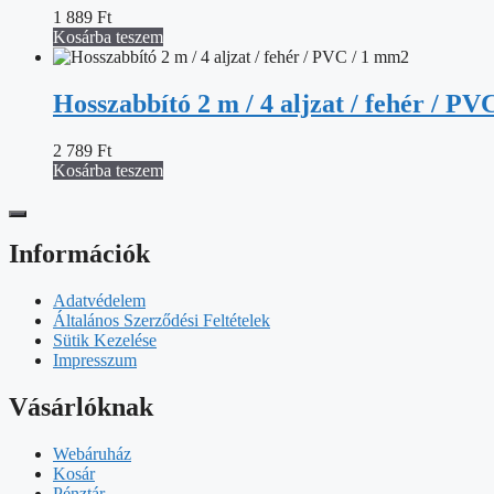
1 889
Ft
Kosárba teszem
Hosszabbító 2 m / 4 aljzat / fehér / P
2 789
Ft
Kosárba teszem
Információk
Adatvédelem
Általános Szerződési Feltételek
Sütik Kezelése
Impresszum
Vásárlóknak
Webáruház
Kosár
Pénztár