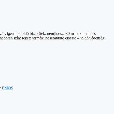
zár: igen|hőkioldó biztosíték: nem|hossz: 30 m|max. terhelés
opren|szín: fekete|termék: hosszabbito eloszto – toldó|védettség:
:
EMOS