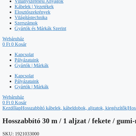
Villanyszerelési Anyagok
Kábelek | Vezetékek
Elosztószekrények
Világítástechnika
Szerszámok
Gyártók és Márkák Szerint
Webáruház
0
Ft
0
Kosár
Kapcsolat
Pályázataink
Gyártók | Márkák
Kapcsolat
Pályázataink
Gyártók | Márkák
Webáruház
0
Ft
0
Kosár
Kezdőlap
Hosszabbító kábelek, kábeldobok, aljzatok, kiegészítők|Hos
Hosszabbító 30 m / 1 aljzat / fekete / gumi
SKU:
1921033000