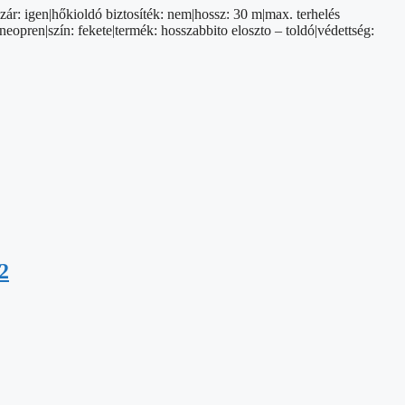
zár: igen|hőkioldó biztosíték: nem|hossz: 30 m|max. terhelés
opren|szín: fekete|termék: hosszabbito eloszto – toldó|védettség:
2