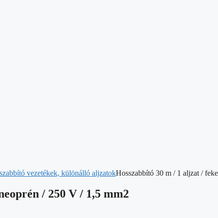
szabbító vezetékek, különálló aljzatok
Hosszabbító 30 m / 1 aljzat / fe
-neoprén / 250 V / 1,5 mm2