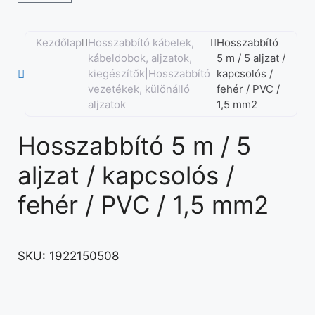
Kezdőlap
Hosszabbító kábelek,
Hosszabbító
kábeldobok, aljzatok,
5 m / 5 aljzat /
kiegészítők|Hosszabbító
kapcsolós /
vezetékek, különálló
fehér / PVC /
aljzatok
1,5 mm2
Hosszabbító 5 m / 5
aljzat / kapcsolós /
fehér / PVC / 1,5 mm2
SKU:
1922150508