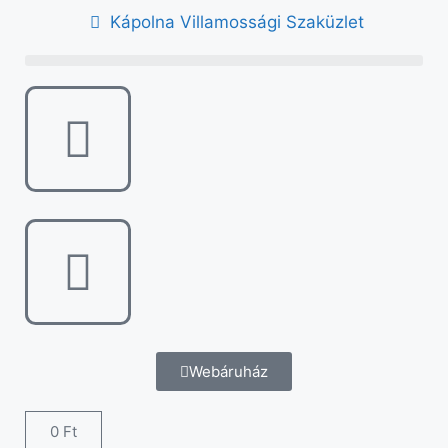
Kápolna Villamossági Szaküzlet
Webáruház
0
Ft