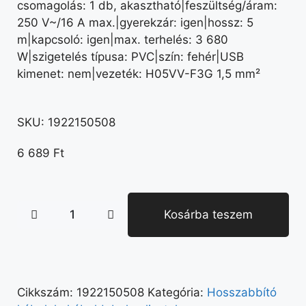
csomagolás: 1 db, akasztható|feszültség/áram:
250 V~/16 A max.|gyerekzár: igen|hossz: 5
m|kapcsoló: igen|max. terhelés: 3 680
W|szigetelés típusa: PVC|szín: fehér|USB
kimenet: nem|vezeték: H05VV-F3G 1,5 mm²
SKU:
1922150508
6 689
Ft
Kosárba teszem
Cikkszám:
1922150508
Kategória:
Hosszabbító