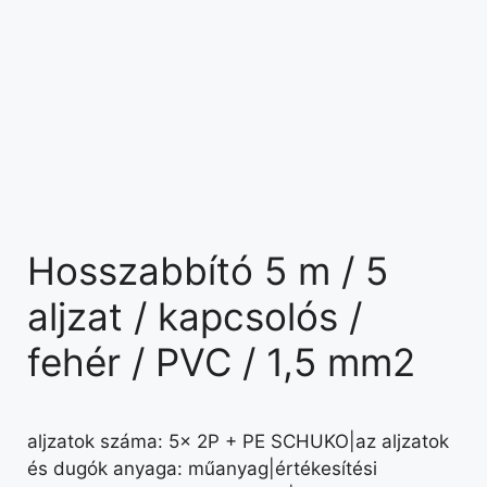
Hosszabbító 5 m / 5
aljzat / kapcsolós /
fehér / PVC / 1,5 mm2
aljzatok száma: 5× 2P + PE SCHUKO|az aljzatok
és dugók anyaga: műanyag|értékesítési