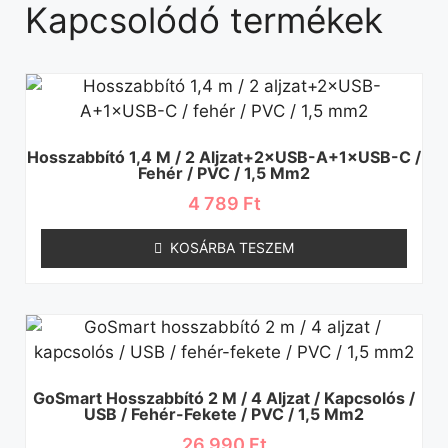
Kapcsolódó termékek
Hosszabbító 1,4 M / 2 Aljzat+2×USB-A+1×USB-C /
Fehér / PVC / 1,5 Mm2
4 789
Ft
KOSÁRBA TESZEM
GoSmart Hosszabbító 2 M / 4 Aljzat / Kapcsolós /
USB / Fehér-Fekete / PVC / 1,5 Mm2
26 990
Ft