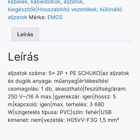
kábelek, kábeldobok, aljzatok,
kiegészítők|Hosszabbító vezetékek, különálló
aljzatok
Márka:
EMOS
Leírás
Leírás
aljzatok száma: 5× 2P + PE SCHUKO|az aljzatok
és dugók anyaga: műanyag|értékesítési
csomagolás: 1 db, akasztható|feszültség/áram:
250 V~/16 A max.|gyerekzár: igen|hossz: 5
m|kapcsoló: igen|max. terhelés: 3 680
W|szigetelés típusa: PVC|szín: fehér|USB
kimenet: nem|vezeték: H05VV-F3G 1,5 mm²