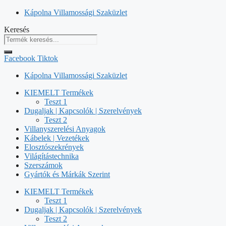
Kilépés
Kápolna Villamossági Szaküzlet
a
Keresés
tartalomba
Facebook
Tiktok
Kápolna Villamossági Szaküzlet
KIEMELT Termékek
Teszt 1
Dugaljak | Kapcsolók | Szerelvények
Teszt 2
Villanyszerelési Anyagok
Kábelek | Vezetékek
Elosztószekrények
Világítástechnika
Szerszámok
Gyártók és Márkák Szerint
KIEMELT Termékek
Teszt 1
Dugaljak | Kapcsolók | Szerelvények
Teszt 2