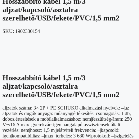
Hosszabbító kábel 1,5 m/3
aljzat/kapcsoló/asztalra
szerelhető/USB/fekete/PVC/1,5 mm2
SKU:
1902330154
Hosszabbító kábel 1,5 m/3
aljzat/kapcsoló/asztalra
szerelhető/USB/fekete/PVC/1,5 mm2
aljzatok száma: 3× 2P + PE SCHUKO|alkalmazási nyelvek: –|az
aljzatok és dugók anyaga: műanyag|értékesítési csomagolás: 1 db,
doboz|értesítések a mobilalkalmazáshoz: nem|feszültség/áram: 250
V~/16 A max.|gyerekzár: igen|hangalapú asszisztensek általi
vezérlés: nem|hossz: 1,5 m|jelátviteli frekvencia: –|kapcsoló:
igen|kompatibilitás: –|max. terhelés: 3 680 W|protokoll: –|szigetelés