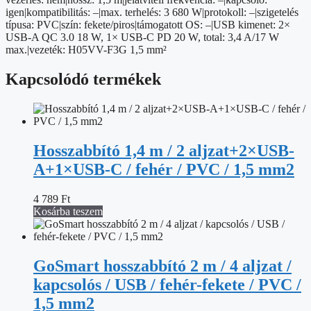
igen|kompatibilitás: –|max. terhelés: 3 680 W|protokoll: –|szigetelés
típusa: PVC|szín: fekete/piros|támogatott OS: –|USB kimenet: 2×
USB-A QC 3.0 18 W, 1× USB-C PD 20 W, total: 3,4 A/17 W
max.|vezeték: H05VV-F3G 1,5 mm²
Kapcsolódó termékek
Hosszabbító 1,4 m / 2 aljzat+2×USB-
A+1×USB-C / fehér / PVC / 1,5 mm2
4 789
Ft
Kosárba teszem
GoSmart hosszabbító 2 m / 4 aljzat /
kapcsolós / USB / fehér-fekete / PVC /
1,5 mm2