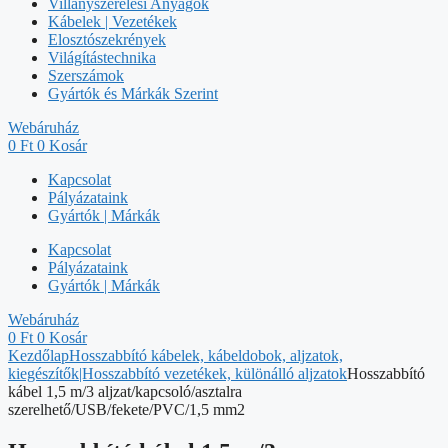
Villanyszerelési Anyagok
Kábelek | Vezetékek
Elosztószekrények
Világítástechnika
Szerszámok
Gyártók és Márkák Szerint
Webáruház
0
Ft
0
Kosár
Kapcsolat
Pályázataink
Gyártók | Márkák
Kapcsolat
Pályázataink
Gyártók | Márkák
Webáruház
0
Ft
0
Kosár
Kezdőlap
Hosszabbító kábelek, kábeldobok, aljzatok,
kiegészítők|Hosszabbító vezetékek, különálló aljzatok
Hosszabbító
kábel 1,5 m/3 aljzat/kapcsoló/asztalra
szerelhető/USB/fekete/PVC/1,5 mm2