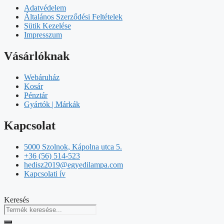
Adatvédelem
Általános Szerződési Feltételek
Sütik Kezelése
Impresszum
Vásárlóknak
Webáruház
Kosár
Pénztár
Gyártók | Márkák
Kapcsolat
5000 Szolnok, Kápolna utca 5.
+36 (56) 514-523
hedisz2019@egyedilampa.com
Kapcsolati ív
Keresés