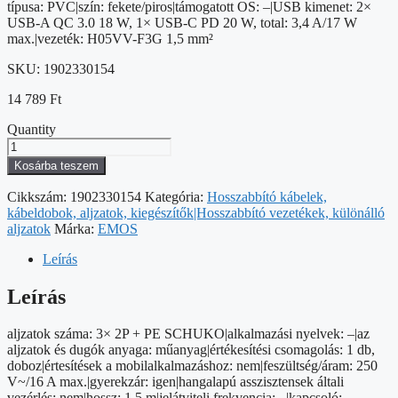
típusa: PVC|szín: fekete/piros|támogatott OS: –|USB kimenet: 2×
USB-A QC 3.0 18 W, 1× USB-C PD 20 W, total: 3,4 A/17 W
max.|vezeték: H05VV-F3G 1,5 mm²
SKU:
1902330154
14 789
Ft
Quantity
Hosszabbító
kábel
Kosárba teszem
1,5
m/3
Cikkszám:
1902330154
Kategória:
Hosszabbító kábelek,
aljzat/kapcsoló/asztalra
kábeldobok, aljzatok, kiegészítők|Hosszabbító vezetékek, különálló
szerelhető/USB/fekete/PVC/1,5
aljzatok
Márka:
EMOS
mm2
mennyiség
Leírás
Leírás
aljzatok száma: 3× 2P + PE SCHUKO|alkalmazási nyelvek: –|az
aljzatok és dugók anyaga: műanyag|értékesítési csomagolás: 1 db,
doboz|értesítések a mobilalkalmazáshoz: nem|feszültség/áram: 250
V~/16 A max.|gyerekzár: igen|hangalapú asszisztensek általi
vezérlés: nem|hossz: 1,5 m|jelátviteli frekvencia: –|kapcsoló: