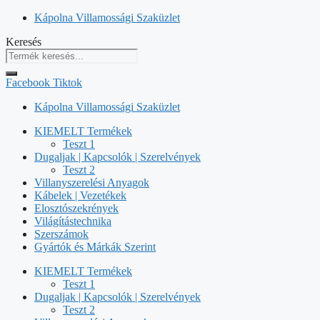
Kilépés
Kápolna Villamossági Szaküzlet
a
Keresés
tartalomba
Facebook
Tiktok
Kápolna Villamossági Szaküzlet
KIEMELT Termékek
Teszt 1
Dugaljak | Kapcsolók | Szerelvények
Teszt 2
Villanyszerelési Anyagok
Kábelek | Vezetékek
Elosztószekrények
Világítástechnika
Szerszámok
Gyártók és Márkák Szerint
KIEMELT Termékek
Teszt 1
Dugaljak | Kapcsolók | Szerelvények
Teszt 2