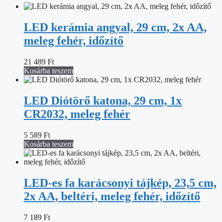
LED kerámia angyal, 29 cm, 2x AA,
meleg fehér, időzítő
21 489
Ft
Kosárba teszem
LED Diótörő katona, 29 cm, 1x
CR2032, meleg fehér
5 589
Ft
Kosárba teszem
LED-es fa karácsonyi tájkép, 23,5 cm,
2x AA, beltéri, meleg fehér, időzítő
7 189
Ft