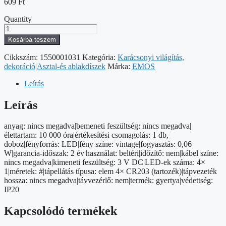
609
Ft
Quantity
LED
dekoráció
Kosárba teszem
–
4x
Cikkszám:
1550001031
Kategória:
Karácsonyi világítás,
teamécses,
dekoráció|Asztal-és ablakdíszek
Márka:
EMOS
maxi,
4x
Leírás
CR2032,
beltéri,
Leírás
vintage
mennyiség
anyag: nincs megadva|bemeneti feszültség: nincs megadva|
élettartam: 10 000 óra|értékesítési csomagolás: 1 db,
doboz|fényforrás: LED|fény színe: vintage|fogyasztás: 0,06
W|garancia-időszak: 2 év|használat: beltéri|időzítő: nem|kábel színe:
nincs megadva|kimeneti feszültség: 3 V DC|LED-ek száma: 4×
1|méretek: #|tápellátás típusa: elem 4× CR203 (tartozék)|tápvezeték
hossza: nincs megadva|távvezérlő: nem|termék: gyertya|védettség:
IP20
Kapcsolódó termékek