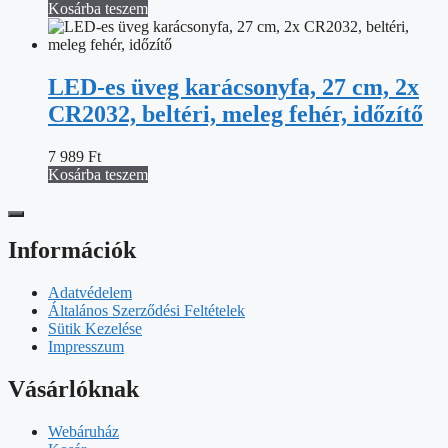
Kosárba teszem
LED-es üveg karácsonyfa, 27 cm, 2x
CR2032, beltéri, meleg fehér, időzítő
7 989
Ft
Kosárba teszem
Információk
Adatvédelem
Általános Szerződési Feltételek
Sütik Kezelése
Impresszum
Vásárlóknak
Webáruház