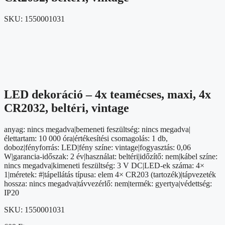
SKU:
1550001031
LED dekoráció – 4x teamécses, maxi, 4x
CR2032, beltéri, vintage
anyag: nincs megadva|bemeneti feszültség: nincs megadva|
élettartam: 10 000 óra|értékesítési csomagolás: 1 db,
doboz|fényforrás: LED|fény színe: vintage|fogyasztás: 0,06
W|garancia-időszak: 2 év|használat: beltéri|időzítő: nem|kábel színe:
nincs megadva|kimeneti feszültség: 3 V DC|LED-ek száma: 4×
1|méretek: #|tápellátás típusa: elem 4× CR203 (tartozék)|tápvezeték
hossza: nincs megadva|távvezérlő: nem|termék: gyertya|védettség:
IP20
SKU:
1550001031