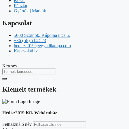
Kosár
Pénztár
Gyártók | Márkák
Kapcsolat
5000 Szolnok, Kápolna utca 5.
+36 (56) 514-523
hedisz2019@egyedilampa.com
Kapcsolati ív
Keresés
Kiemelt termékek
Hédisz2019 Kft. Webáruház
Felhasználó név