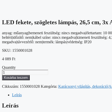
LED fekete, szögletes lámpás, 26,5 cm, 3x 
anyag: műanyag|bemeneti feszültség: nincs megadva|élettartam: 10 000
beltéri|időzítő: nem|kábel színe: nincs megadva|kimeneti feszültség
megadva|távvezérlő: nem|termék: lámpás|védettség: IP20
SKU:
1550001028
4 089
Ft
Quantity
LED
fekete,
Kosárba teszem
szögletes
lámpás,
Cikkszám:
1550001028
Kategória:
Karácsonyi világítás, dekoráció|A
26,5
cm,
Leírás
3x
AAA,
Leírás
beltéri,