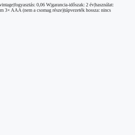
vintage|fogyasztás: 0,06 W|garancia-időszak: 2 év|használat:
elem 3× AAA (nem a csomag része)|tápvezeték hossza: nincs