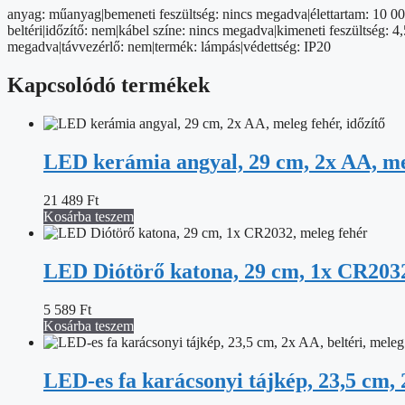
vintage
anyag: műanyag|bemeneti feszültség: nincs megadva|élettartam: 10 000
mennyiség
beltéri|időzítő: nem|kábel színe: nincs megadva|kimeneti feszültség
megadva|távvezérlő: nem|termék: lámpás|védettség: IP20
Kapcsolódó termékek
LED kerámia angyal, 29 cm, 2x AA, mel
21 489
Ft
Kosárba teszem
LED Diótörő katona, 29 cm, 1x CR2032
5 589
Ft
Kosárba teszem
LED-es fa karácsonyi tájkép, 23,5 cm, 2