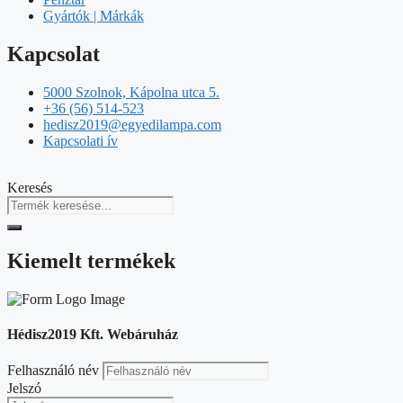
Gyártók | Márkák
Kapcsolat
5000 Szolnok, Kápolna utca 5.
+36 (56) 514-523
hedisz2019@egyedilampa.com
Kapcsolati ív
Keresés
Kiemelt termékek
Hédisz2019 Kft. Webáruház
Felhasználó név
Jelszó