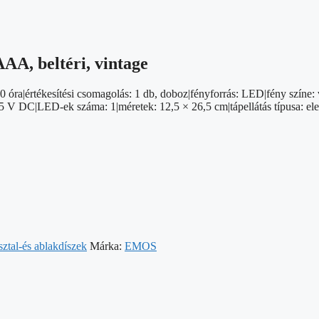
AAA, beltéri, vintage
 óra|értékesítési csomagolás: 1 db, doboz|fényforrás: LED|fény színe: 
: 4,5 V DC|LED-ek száma: 1|méretek: 12,5 × 26,5 cm|tápellátás típusa: 
sztal-és ablakdíszek
Márka:
EMOS