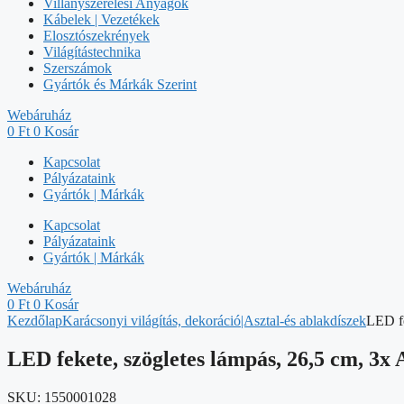
Villanyszerelési Anyagok
Kábelek | Vezetékek
Elosztószekrények
Világítástechnika
Szerszámok
Gyártók és Márkák Szerint
Webáruház
0
Ft
0
Kosár
Kapcsolat
Pályázataink
Gyártók | Márkák
Kapcsolat
Pályázataink
Gyártók | Márkák
Webáruház
0
Ft
0
Kosár
Kezdőlap
Karácsonyi világítás, dekoráció|Asztal-és ablakdíszek
LED fe
LED fekete, szögletes lámpás, 26,5 cm, 3x 
SKU:
1550001028