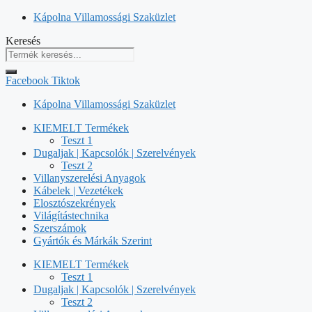
Kilépés
Kápolna Villamossági Szaküzlet
a
Keresés
tartalomba
Facebook
Tiktok
Kápolna Villamossági Szaküzlet
KIEMELT Termékek
Teszt 1
Dugaljak | Kapcsolók | Szerelvények
Teszt 2
Villanyszerelési Anyagok
Kábelek | Vezetékek
Elosztószekrények
Világítástechnika
Szerszámok
Gyártók és Márkák Szerint
KIEMELT Termékek
Teszt 1
Dugaljak | Kapcsolók | Szerelvények
Teszt 2