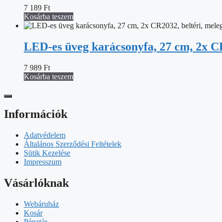
7 189
Ft
Kosárba teszem
LED-es üveg karácsonyfa, 27 cm, 2x CR2
7 989
Ft
Kosárba teszem
Információk
Adatvédelem
Általános Szerződési Feltételek
Sütik Kezelése
Impresszum
Vásárlóknak
Webáruház
Kosár
Pénztár