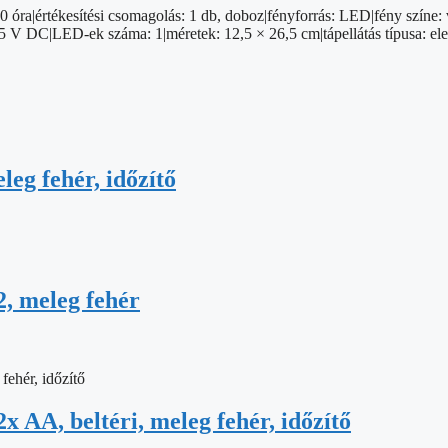
 óra|értékesítési csomagolás: 1 db, doboz|fényforrás: LED|fény színe: 
: 4,5 V DC|LED-ek száma: 1|méretek: 12,5 × 26,5 cm|tápellátás típusa: 
eg fehér, időzítő
, meleg fehér
x AA, beltéri, meleg fehér, időzítő