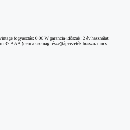
vintage|fogyasztás: 0,06 W|garancia-időszak: 2 év|használat:
elem 3× AAA (nem a csomag része)|tápvezeték hossza: nincs