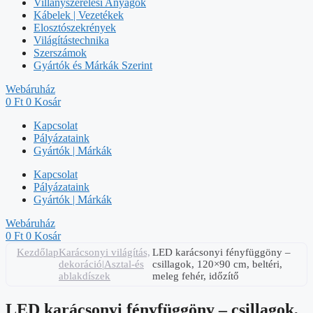
Villanyszerelési Anyagok
Kábelek | Vezetékek
Elosztószekrények
Világítástechnika
Szerszámok
Gyártók és Márkák Szerint
Webáruház
0
Ft
0
Kosár
Kapcsolat
Pályázataink
Gyártók | Márkák
Kapcsolat
Pályázataink
Gyártók | Márkák
Webáruház
0
Ft
0
Kosár
Kezdőlap
Karácsonyi világítás,
LED karácsonyi fényfüggöny –
dekoráció|Asztal-és
csillagok, 120×90 cm, beltéri,
ablakdíszek
meleg fehér, időzítő
LED karácsonyi fényfüggöny – csillagok,