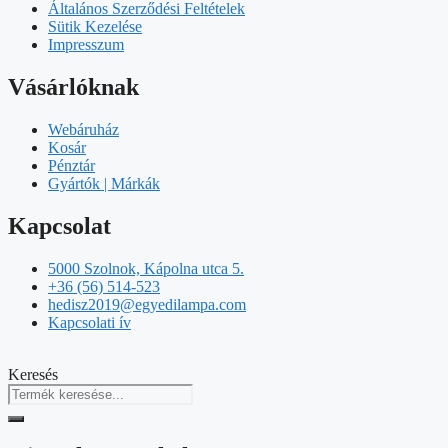
Általános Szerződési Feltételek
Sütik Kezelése
Impresszum
Vásárlóknak
Webáruház
Kosár
Pénztár
Gyártók | Márkák
Kapcsolat
5000 Szolnok, Kápolna utca 5.
+36 (56) 514-523
hedisz2019@egyedilampa.com
Kapcsolati ív
Keresés