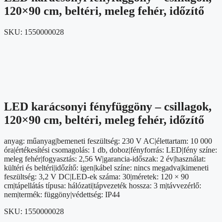
120×90 cm, beltéri, meleg fehér, időzítő
SKU:
1550000028
LED karácsonyi fényfüggöny – csillagok,
120×90 cm, beltéri, meleg fehér, időzítő
anyag: műanyag|bemeneti feszültség: 230 V AC|élettartam: 10 000
óra|értékesítési csomagolás: 1 db, doboz|fényforrás: LED|fény színe:
meleg fehér|fogyasztás: 2,56 W|garancia-időszak: 2 év|használat:
kültéri és beltéri|időzítő: igen|kábel színe: nincs megadva|kimeneti
feszültség: 3,2 V DC|LED-ek száma: 30|méretek: 120 × 90
cm|tápellátás típusa: hálózati|tápvezeték hossza: 3 m|távvezérlő:
nem|termék: függöny|védettség: IP44
SKU:
1550000028