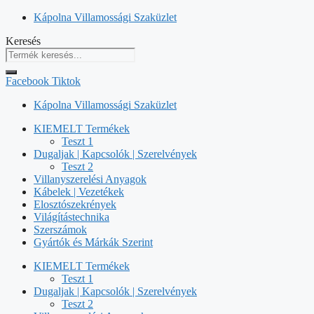
Kilépés
Kápolna Villamossági Szaküzlet
a
Keresés
tartalomba
Facebook
Tiktok
Kápolna Villamossági Szaküzlet
KIEMELT Termékek
Teszt 1
Dugaljak | Kapcsolók | Szerelvények
Teszt 2
Villanyszerelési Anyagok
Kábelek | Vezetékek
Elosztószekrények
Világítástechnika
Szerszámok
Gyártók és Márkák Szerint
KIEMELT Termékek
Teszt 1
Dugaljak | Kapcsolók | Szerelvények
Teszt 2