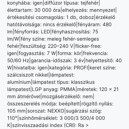
konyhába: igen|diffúzor típusa: tejfehér|
élettartam: 30 000 óra|elhelyezés: mennyezet|
értékesítési csomagolás: 1 db, doboz|érzékelő
hatótávolsága: nincs érzékelő|fényáram: 480
lm|fényforrás: LED|fényhasznosítás: 75
lm/W|fény színe: meleg fehér-semleges
fehér|feszültség: 220–240 V|flicker-free:
igen|fogyasztás: 7 W|forma: kör|frekvencia:
50/60 Hz|garancia-időszak: 3 év|helyettesítő: 40
W|hivatalba: igen|kategória: PROFI|keret színe:
szálcsiszolt nikkel|lámpatest:
alumínium|lámpatest típus: klasszikus
lámpatest|LGP anyag: PMMA|méretek: 120 × 21
mm átmérővel|mozgásérzékelő: nem|
összeszerelés módja: beépített|rögzítő nyílás:
105 mm|sorozat: NEXXO|sugárzási szög:
110°|színhőmérséklet: 3 000/3 500/4 000
K|színvisszaadási index (CRI): Ra >