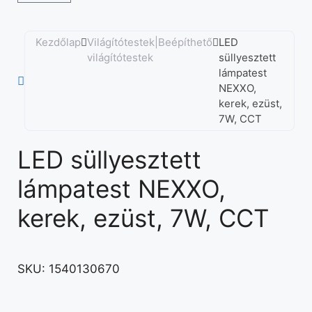
Kezdőlap
Világítótestek|Beépíthető
LED
világítótestek
süllyesztett
lámpatest
NEXXO,
kerek, ezüst,
7W, CCT
LED süllyesztett
lámpatest NEXXO,
kerek, ezüst, 7W, CCT
SKU:
1540130670