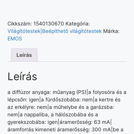
Cikkszám:
1540130670
Kategória:
Világítótestek|Beépíthető világítótestek
Márka:
EMOS
Leírás
Leírás
a diffúzor anyaga: műanyag (PS)|a folyosóra és a
lépcsőn: igen|a fürdőszobába: nem|a kertre és
az erkélyre: nem|a műhelybe és a garázsba:
nem|a nappaliba, a hálószobába és a
gyerekszobába: igen|áramerősség: 63 mA|
áramforrás kimeneti áramerősség: 300 mA|be a