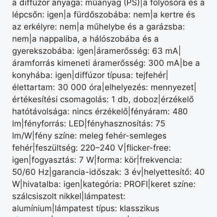
a diffúzor anyaga: műanyag (PS)|a folyosóra és a
lépcsőn: igen|a fürdőszobába: nem|a kertre és
az erkélyre: nem|a műhelybe és a garázsba:
nem|a nappaliba, a hálószobába és a
gyerekszobába: igen|áramerősség: 63 mA|
áramforrás kimeneti áramerősség: 300 mA|be a
konyhába: igen|diffúzor típusa: tejfehér|
élettartam: 30 000 óra|elhelyezés: mennyezet|
értékesítési csomagolás: 1 db, doboz|érzékelő
hatótávolsága: nincs érzékelő|fényáram: 480
lm|fényforrás: LED|fényhasznosítás: 75
lm/W|fény színe: meleg fehér-semleges
fehér|feszültség: 220–240 V|flicker-free:
igen|fogyasztás: 7 W|forma: kör|frekvencia:
50/60 Hz|garancia-időszak: 3 év|helyettesítő: 40
W|hivatalba: igen|kategória: PROFI|keret színe:
szálcsiszolt nikkel|lámpatest:
alumínium|lámpatest típus: klasszikus