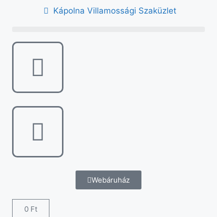
Kápolna Villamossági Szaküzlet
Webáruház
0
Ft