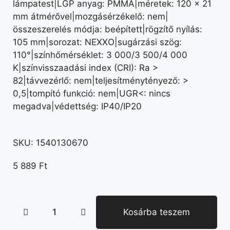
lámpatest|LGP anyag: PMMA|méretek: 120 × 21
mm átmérővel|mozgásérzékelő: nem|
összeszerelés módja: beépített|rögzítő nyílás:
105 mm|sorozat: NEXXO|sugárzási szög:
110°|színhőmérséklet: 3 000/3 500/4 000
K|színvisszaadási index (CRI): Ra >
82|távvezérlő: nem|teljesítménytényező: >
0,5|tompító funkció: nem|UGR<: nincs
megadva|védettség: IP40/IP20
SKU:
1540130670
5 889
Ft
Kosárba teszem