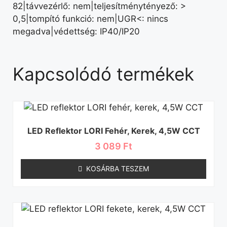
82|távvezérlő: nem|teljesítménytényező: >
0,5|tompító funkció: nem|UGR<: nincs
megadva|védettség: IP40/IP20
Kapcsolódó termékek
LED Reflektor LORI Fehér, Kerek, 4,5W CCT
3 089
Ft
KOSÁRBA TESZEM