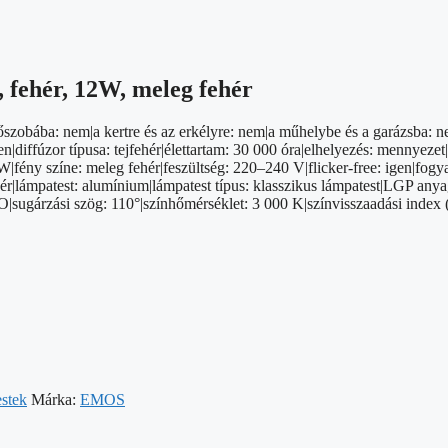
 fehér, 12W, meleg fehér
dőszobába: nem|a kertre és az erkélyre: nem|a műhelybe és a garázsba: 
iffúzor típusa: tejfehér|élettartam: 30 000 óra|elhelyezés: mennyezet|
|fény színe: meleg fehér|feszültség: 220–240 V|flicker-free: igen|fogy
 fehér|lámpatest: alumínium|lámpatest típus: klasszikus lámpatest|LG
|sugárzási szög: 110°|színhőmérséklet: 3 000 K|színvisszaadási index 
estek
Márka:
EMOS