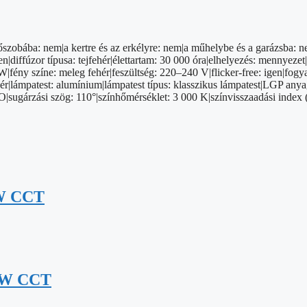
dőszobába: nem|a kertre és az erkélyre: nem|a műhelybe és a garázsba: 
iffúzor típusa: tejfehér|élettartam: 30 000 óra|elhelyezés: mennyezet|
|fény színe: meleg fehér|feszültség: 220–240 V|flicker-free: igen|fogy
 fehér|lámpatest: alumínium|lámpatest típus: klasszikus lámpatest|LG
|sugárzási szög: 110°|színhőmérséklet: 3 000 K|színvisszaadási index 
5W CCT
,5W CCT