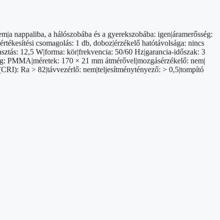
nem|a nappaliba, a hálószobába és a gyerekszobába: igen|áramerősség:
értékesítési csomagolás: 1 db, doboz|érzékelő hatótávolsága: nincs
asztás: 12,5 W|forma: kör|frekvencia: 50/60 Hz|garancia-időszak: 3
P anyag: PMMA|méretek: 170 × 21 mm átmérővel|mozgásérzékelő: nem|
(CRI): Ra > 82|távvezérlő: nem|teljesítménytényező: > 0,5|tompító