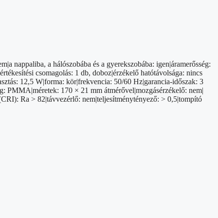
nem|a nappaliba, a hálószobába és a gyerekszobába: igen|áramerősség:
értékesítési csomagolás: 1 db, doboz|érzékelő hatótávolsága: nincs
asztás: 12,5 W|forma: kör|frekvencia: 50/60 Hz|garancia-időszak: 3
P anyag: PMMA|méretek: 170 × 21 mm átmérővel|mozgásérzékelő: nem|
(CRI): Ra > 82|távvezérlő: nem|teljesítménytényező: > 0,5|tompító