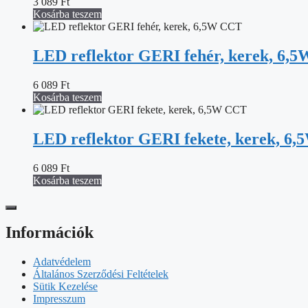
3 089
Ft
Kosárba teszem
LED reflektor GERI fehér, kerek, 6,
6 089
Ft
Kosárba teszem
LED reflektor GERI fekete, kerek, 6
6 089
Ft
Kosárba teszem
Információk
Adatvédelem
Általános Szerződési Feltételek
Sütik Kezelése
Impresszum