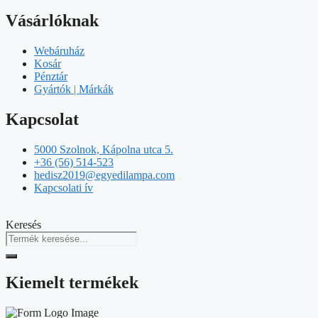
Vásárlóknak
Webáruház
Kosár
Pénztár
Gyártók | Márkák
Kapcsolat
5000 Szolnok, Kápolna utca 5.
+36 (56) 514-523
hedisz2019@egyedilampa.com
Kapcsolati ív
Keresés
Kiemelt termékek