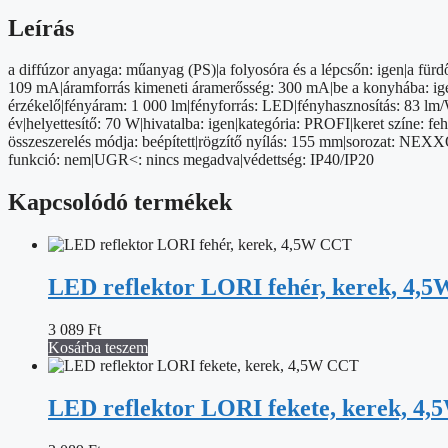
12W,
meleg
Leírás
fehér
mennyiség
a diffúzor anyaga: műanyag (PS)|a folyosóra és a lépcsőn: igen|a für
109 mA|áramforrás kimeneti áramerősség: 300 mA|be a konyhába: igen|d
érzékelő|fényáram: 1 000 lm|fényforrás: LED|fényhasznosítás: 83 lm/W
év|helyettesítő: 70 W|hivatalba: igen|kategória: PROFI|keret színe:
összeszerelés módja: beépített|rögzítő nyílás: 155 mm|sorozat: NEXXO
funkció: nem|UGR<: nincs megadva|védettség: IP40/IP20
Kapcsolódó termékek
LED reflektor LORI fehér, kerek, 4,
3 089
Ft
Kosárba teszem
LED reflektor LORI fekete, kerek, 4