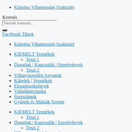
Kilépés
Kápolna Villamossági Szaküzlet
a
Keresés
tartalomba
Facebook
Tiktok
Kápolna Villamossági Szaküzlet
KIEMELT Termékek
Teszt 1
Dugaljak | Kapcsolók | Szerelvények
Teszt 2
Villanyszerelési Anyagok
Kábelek | Vezetékek
Elosztószekrények
Világítástechnika
Szerszámok
Gyártók és Márkák Szerint
KIEMELT Termékek
Teszt 1
Dugaljak | Kapcsolók | Szerelvények
Teszt 2