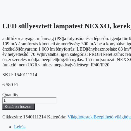
LED süllyesztett lámpatest NEXXO, kerek,
a diffúzor anyaga: műanyag (PS)|a folyosóra és a lépcsőn: igen|a für
109 mA|áramforrás kimeneti áramerősség: 300 mA|be a konyhába: igen|d
érzékelő|fényáram: 1 000 lm|fényforrás: LED|fényhasznosítás: 83 lm/W
év|helyettesítő: 70 W|hivatalba: igen|kategória: PROFI|keret színe:
összeszerelés módja: beépített|rögzítő nyílás: 155 mm|sorozat: NEXXO
funkció: nem|UGR<: nincs megadva|védettség: IP40/IP20
SKU:
1540111214
6 589
Ft
Quantity
LED
süllyesztett
Kosárba teszem
lámpatest
NEXXO,
Cikkszám:
1540111214
Kategória:
Világítótestek|Beépíthető világítót
kerek,
fehér,
Leírás