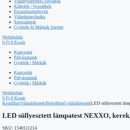
Villanyszerelési Anyagok
Kábelek | Vezetékek
Elosztószekrények
Világítástechnika
Szerszámok
Gyártók és Márkák Szerint
Webáruház
0
Ft
0
Kosár
Kapcsolat
Pályázataink
Gyártók | Márkák
Kapcsolat
Pályázataink
Gyártók | Márkák
Webáruház
0
Ft
0
Kosár
Kezdőlap
Világítótestek|Beépíthető világítótestek
LED süllyesztett lám
LED süllyesztett lámpatest NEXXO, kerek,
SKU:
1540111214