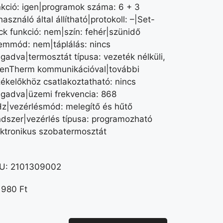
nkció: igen|programok száma: 6 + 3
használó által állítható|protokoll: –|Set-
ck funkció: nem|szín: fehér|szünidő
emmód: nem|táplálás: nincs
gadva|termosztát típusa: vezeték nélküli,
enTherm kommunikációval|további
zékelőkhöz csatlakoztatható: nincs
gadva|üzemi frekvencia: 868
z|vezérlésmód: melegítő és hűtő
ndszer|vezérlés típusa: programozható
ektronikus szobatermosztát
U:
2101309002
 980
Ft