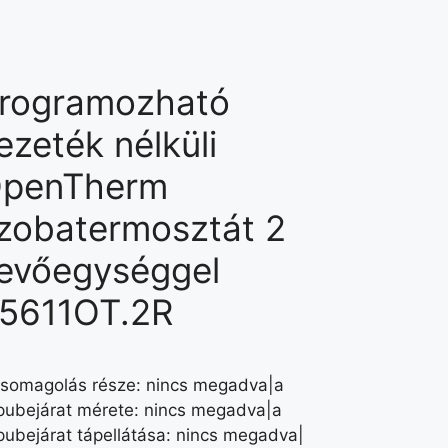
rogramozható
ezeték nélküli
penTherm
zobatermosztát 2
evőegységgel
5611OT.2R
csomagolás része: nincs megadva|a
pubejárat mérete: nincs megadva|a
pubejárat tápellátása: nincs megadva|