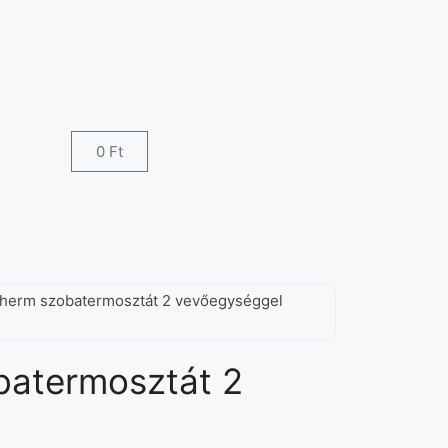
0
Ft
Therm szobatermosztát 2 vevőegységgel
batermosztát 2