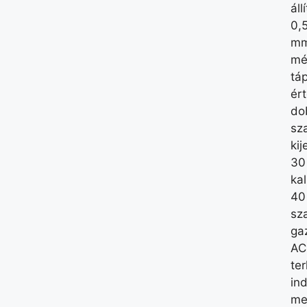
áll
0,
mm
mé
táp
ért
do
sz
kij
30
ka
40
sz
ga
AC
ter
ind
me