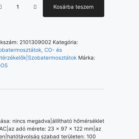
Kosárba teszem
kkszám:
2101309002
Kategória:
obatermosztátok, CO- és
stérzékelők|Szobatermosztátok
Márka:
MOS
ása: nincs megadva|állítható hőmérséklet
 V AC|az adó mérete: 23 × 97 × 122 mm|az
gen|hatótávolság szabad területen: 100