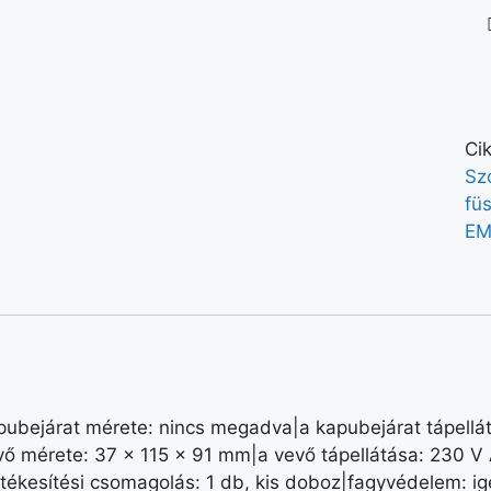
Ci
Sz
fü
E
ubejárat mérete: nincs megadva|a kapubejárat tápellát
 vevő mérete: 37 × 115 × 91 mm|a vevő tápellátása: 230
értékesítési csomagolás: 1 db, kis doboz|fagyvédelem: i