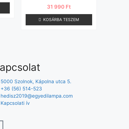
31 990
Ft
KOSÁRBA TESZEM
apcsolat
5000 Szolnok, Kápolna utca 5.
+36 (56) 514-523
hedisz2019@egyedilampa.com
Kapcsolati ív