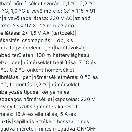
ítható hőmérséklet szórás: 0,1 °C, 0,2 °C,
5 °C, 1,0 °C|a vevő mérete: 37 × 115 × 91
|a vevő tápellátása: 230 V AC|az adó
rete: 23 × 97 × 122 mm|az adó
ellátása: 2× 1,5 V AA (tartozék)|
ékesítési csomagolás: 1 db, kis
boz|fagyvédelem: igen|hatótávolság
abad területen: 100 m|háttérvilágítású
elző: igen|hőmérséklet beállítása: 7 °C és
 °C, 0,2 °C-onként|hőmérséklet
librálása: igen|hőmérsékletmérés: 0 °C és
 °C, felbontás 0,2 °C|hőmérséklet
abályozás típusa: kényelmi és
zdaságos hőmérséklet|kapcsolás: 230 V
 vagy feszültségmentes|kapcsolt
helés: 16 A-es ellenállás, 5 A-es
uktív|kapilláris érzékelő hossza: nincs
gadva|méretek: nincs megadva|ON/OFF