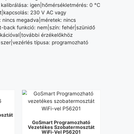
t kalibrálása: igen|hőmérsékletmérés: 0 °C
t|kapcsolás: 230 V AC vagy
za: nincs megadva|méretek: nincs
t-back funkció: nem|szín: fehér|szünidő
kációval|további érzékelőkhöz
szer|vezérlés típusa: programozható
sztát
GoSmart Programozható
Vezetékes Szobatermosztát
WiFi-Vel P56201