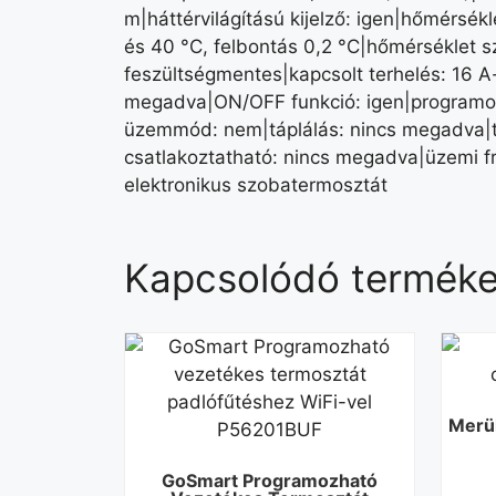
m|háttérvilágítású kijelző: igen|hőmérsék
és 40 °C, felbontás 0,2 °C|hőmérséklet 
feszültségmentes|kapcsolt terhelés: 16 A-
megadva|ON/OFF funkció: igen|programok s
üzemmód: nem|táplálás: nincs megadva|t
csatlakoztatható: nincs megadva|üzemi f
elektronikus szobatermosztát
Kapcsolódó termék
Merü
GoSmart Programozható