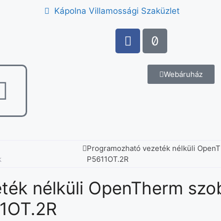
Kápolna Villamossági Szaküzlet
Webáruház
Programozható vezeték nélküli Open
k
P5611OT.2R
ték nélküli OpenTherm szo
11OT.2R