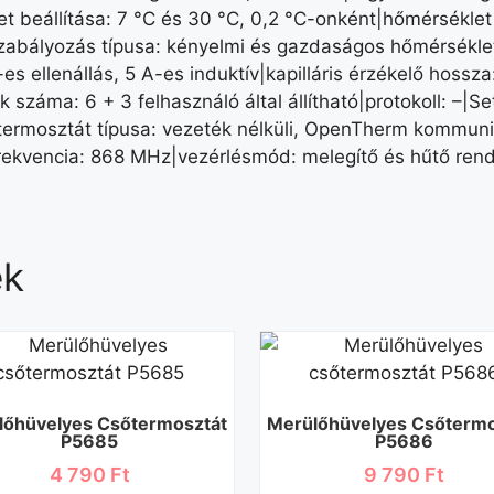
let beállítása: 7 °C és 30 °C, 0,2 °C-onként|hőmérsékle
szabályozás típusa: kényelmi és gazdaságos hőmérsékle
es ellenállás, 5 A-es induktív|kapilláris érzékelő hoss
záma: 6 + 3 felhasználó által állítható|protokoll: –|Se
ermosztát típusa: vezeték nélküli, OpenTherm kommuni
rekvencia: 868 MHz|vezérlésmód: melegítő és hűtő rend
ek
lőhüvelyes Csőtermosztát
Merülőhüvelyes Csőtermo
P5685
P5686
4 790
Ft
9 790
Ft