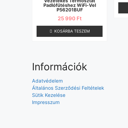
Vezetékes Termosztát
Padlófűtéshez WiFi-Vel
P56201BUF
25 990
Ft
KOSÁRBA TESZEM
Információk
Adatvédelem
Általános Szerződési Feltételek
Sütik Kezelése
Impresszum