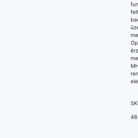
fu
fel
ba
üz
me
Op
ér
me
MH
re
el
SK
48