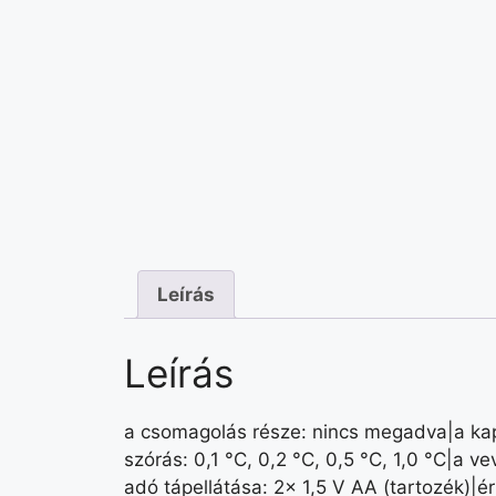
Leírás
Leírás
a csomagolás része: nincs megadva|a kap
szórás: 0,1 °C, 0,2 °C, 0,5 °C, 1,0 °C|a
adó tápellátása: 2× 1,5 V AA (tartozék)|