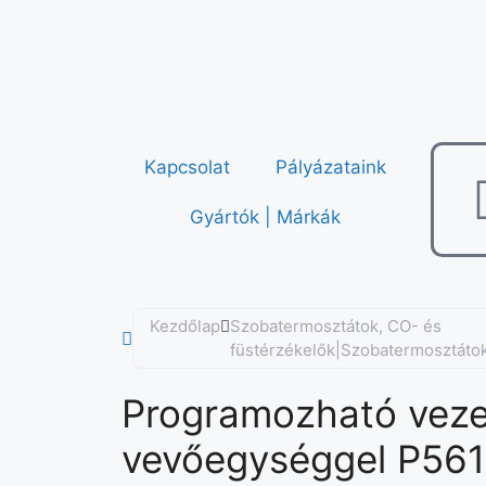
Kapcsolat
Pályázataink
Gyártók | Márkák
Kezdőlap
Szobatermosztátok, CO- és
füstérzékelők|Szobatermosztáto
Programozható veze
vevőegységgel P56