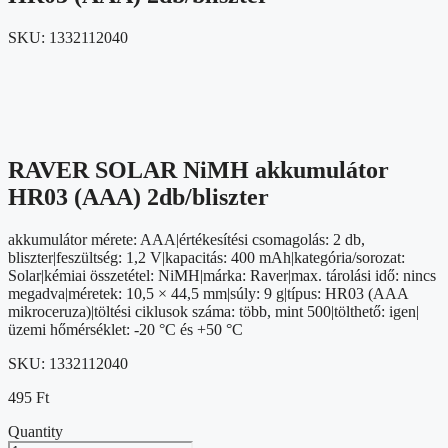
SKU:
1332112040
RAVER SOLAR NiMH akkumulátor
HR03 (AAA) 2db/bliszter
akkumulátor mérete: AAA|értékesítési csomagolás: 2 db,
bliszter|feszültség: 1,2 V|kapacitás: 400 mAh|kategória/sorozat:
Solar|kémiai összetétel: NiMH|márka: Raver|max. tárolási idő: nincs
megadva|méretek: 10,5 × 44,5 mm|súly: 9 g|típus: HR03 (AAA
mikroceruza)|töltési ciklusok száma: több, mint 500|tölthető: igen|
üzemi hőmérséklet: -20 °C és +50 °C
SKU:
1332112040
495
Ft
Quantity