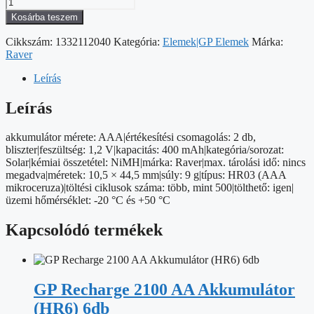
RAVER
SOLAR
Kosárba teszem
NiMH
akkumulátor
Cikkszám:
1332112040
Kategória:
Elemek|GP Elemek
Márka:
HR03
Raver
(AAA)
2db/bliszter
Leírás
mennyiség
Leírás
akkumulátor mérete: AAA|értékesítési csomagolás: 2 db,
bliszter|feszültség: 1,2 V|kapacitás: 400 mAh|kategória/sorozat:
Solar|kémiai összetétel: NiMH|márka: Raver|max. tárolási idő: nincs
megadva|méretek: 10,5 × 44,5 mm|súly: 9 g|típus: HR03 (AAA
mikroceruza)|töltési ciklusok száma: több, mint 500|tölthető: igen|
üzemi hőmérséklet: -20 °C és +50 °C
Kapcsolódó termékek
GP Recharge 2100 AA Akkumulátor
(HR6) 6db