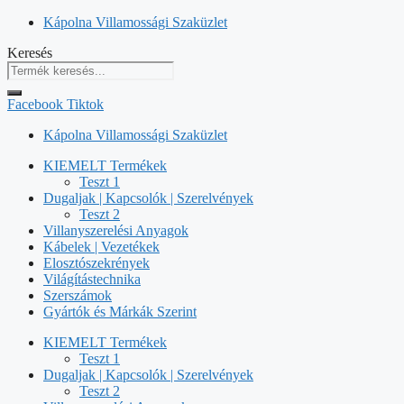
Kilépés
Kápolna Villamossági Szaküzlet
a
Keresés
tartalomba
Facebook
Tiktok
Kápolna Villamossági Szaküzlet
KIEMELT Termékek
Teszt 1
Dugaljak | Kapcsolók | Szerelvények
Teszt 2
Villanyszerelési Anyagok
Kábelek | Vezetékek
Elosztószekrények
Világítástechnika
Szerszámok
Gyártók és Márkák Szerint
KIEMELT Termékek
Teszt 1
Dugaljak | Kapcsolók | Szerelvények
Teszt 2