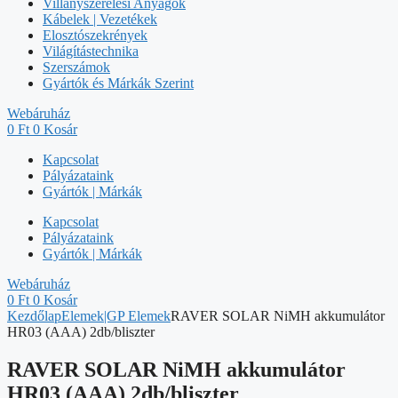
Villanyszerelési Anyagok
Kábelek | Vezetékek
Elosztószekrények
Világítástechnika
Szerszámok
Gyártók és Márkák Szerint
Webáruház
0
Ft
0
Kosár
Kapcsolat
Pályázataink
Gyártók | Márkák
Kapcsolat
Pályázataink
Gyártók | Márkák
Webáruház
0
Ft
0
Kosár
Kezdőlap
Elemek|GP Elemek
RAVER SOLAR NiMH akkumulátor
HR03 (AAA) 2db/bliszter
RAVER SOLAR NiMH akkumulátor
HR03 (AAA) 2db/bliszter