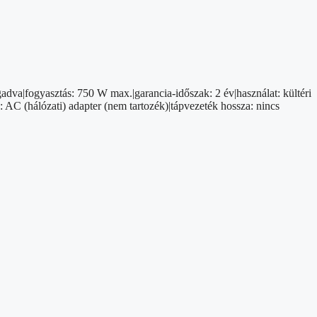
adva|fogyasztás: 750 W max.|garancia-időszak: 2 év|használat: kültéri
: AC (hálózati) adapter (nem tartozék)|tápvezeték hossza: nincs