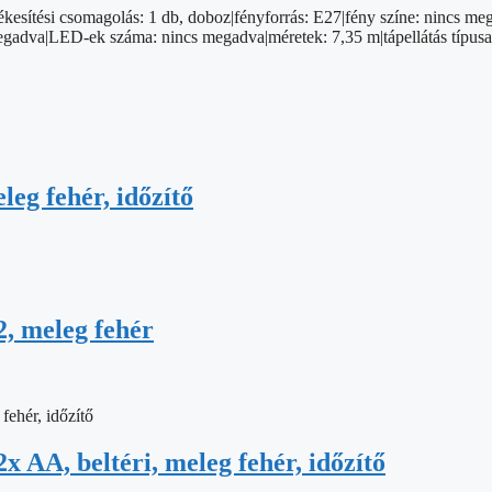
ékesítési csomagolás: 1 db, doboz|fényforrás: E27|fény színe: nincs meg
s megadva|LED-ek száma: nincs megadva|méretek: 7,35 m|tápellátás típusa
eg fehér, időzítő
, meleg fehér
x AA, beltéri, meleg fehér, időzítő