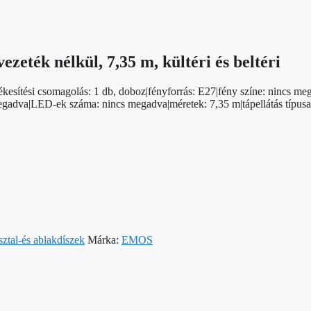
ezeték nélkül, 7,35 m, kültéri és beltéri
ékesítési csomagolás: 1 db, doboz|fényforrás: E27|fény színe: nincs meg
s megadva|LED-ek száma: nincs megadva|méretek: 7,35 m|tápellátás típusa
sztal-és ablakdíszek
Márka:
EMOS