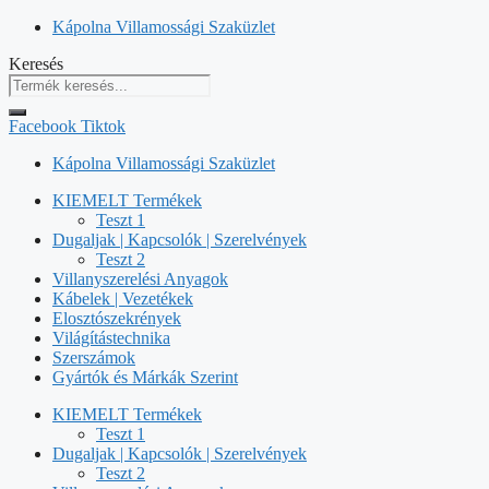
Kilépés
Kápolna Villamossági Szaküzlet
a
Keresés
tartalomba
Facebook
Tiktok
Kápolna Villamossági Szaküzlet
KIEMELT Termékek
Teszt 1
Dugaljak | Kapcsolók | Szerelvények
Teszt 2
Villanyszerelési Anyagok
Kábelek | Vezetékek
Elosztószekrények
Világítástechnika
Szerszámok
Gyártók és Márkák Szerint
KIEMELT Termékek
Teszt 1
Dugaljak | Kapcsolók | Szerelvények
Teszt 2