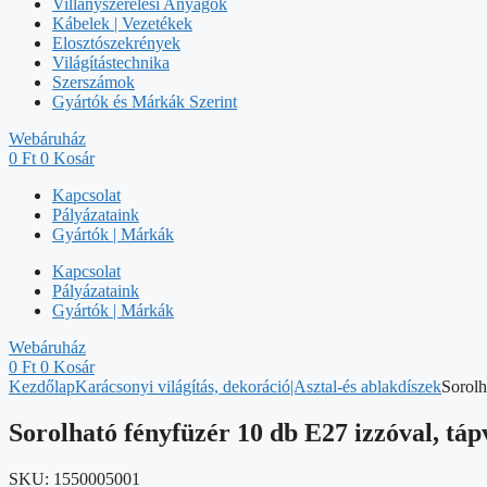
Villanyszerelési Anyagok
Kábelek | Vezetékek
Elosztószekrények
Világítástechnika
Szerszámok
Gyártók és Márkák Szerint
Webáruház
0
Ft
0
Kosár
Kapcsolat
Pályázataink
Gyártók | Márkák
Kapcsolat
Pályázataink
Gyártók | Márkák
Webáruház
0
Ft
0
Kosár
Kezdőlap
Karácsonyi világítás, dekoráció|Asztal-és ablakdíszek
Sorolh
Sorolható fényfüzér 10 db E27 izzóval, tápv
SKU:
1550005001