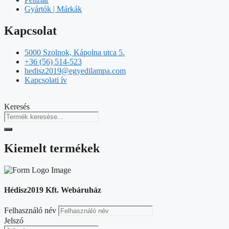
Gyártók | Márkák
Kapcsolat
5000 Szolnok, Kápolna utca 5.
+36 (56) 514-523
hedisz2019@egyedilampa.com
Kapcsolati ív
Keresés
Kiemelt termékek
Hédisz2019 Kft. Webáruház
Felhasználó név
Jelszó