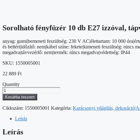
Sorolható fényfüzér 10 db E27 izzóval, tápv
anyag: gumi|bemeneti feszültség: 230 V AC|élettartam: 10 000 óra|ért
és beltéri|időzítő: nem|kábel színe: fekete|kimeneti feszültség: ninc
megadva|távvezérlő: nem|termék: nincs megadva|védettség: IP44
SKU:
1550005001
22 889
Ft
Quantity
Sorolható
fényfüzér
Kosárba teszem
10
db
Cikkszám:
1550005001
Kategória:
Karácsonyi világítás, dekoráció|A
E27
izzóval,
Leírás
tápvezeték
nélkül,
Leírás
7,35