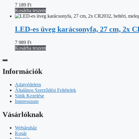
7 189
Ft
Kosárba teszem
LED-es üveg karácsonyfa, 27 cm, 2x CR2
7 989
Ft
Kosárba teszem
Információk
Adatvédelem
Általános Szerződési Feltételek
Sütik Kezelése
Impresszum
Vásárlóknak
Webáruház
Kosár
Pénztár