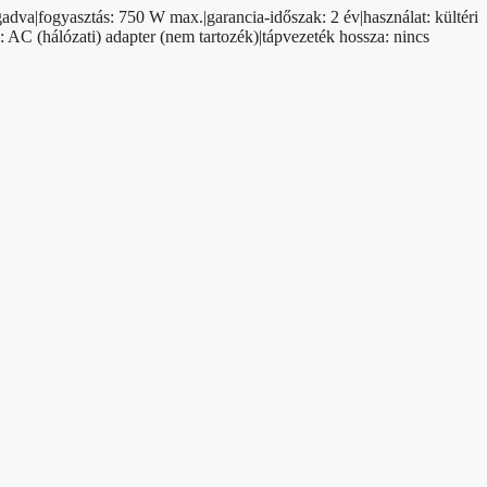
adva|fogyasztás: 750 W max.|garancia-időszak: 2 év|használat: kültéri
: AC (hálózati) adapter (nem tartozék)|tápvezeték hossza: nincs