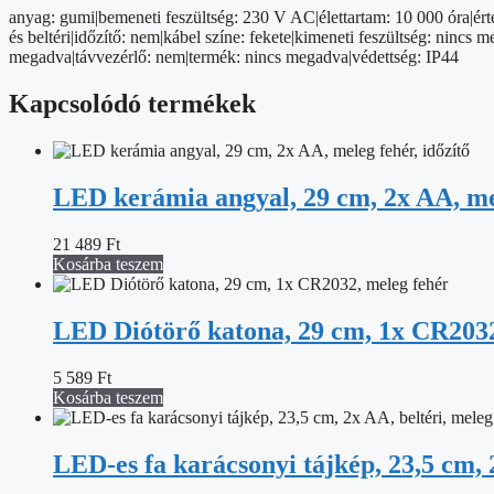
m,
anyag: gumi|bemeneti feszültség: 230 V AC|élettartam: 10 000 óra|ért
kültéri
és beltéri|időzítő: nem|kábel színe: fekete|kimeneti feszültség: ninc
és
megadva|távvezérlő: nem|termék: nincs megadva|védettség: IP44
beltéri
mennyiség
Kapcsolódó termékek
LED kerámia angyal, 29 cm, 2x AA, mel
21 489
Ft
Kosárba teszem
LED Diótörő katona, 29 cm, 1x CR2032
5 589
Ft
Kosárba teszem
LED-es fa karácsonyi tájkép, 23,5 cm, 2