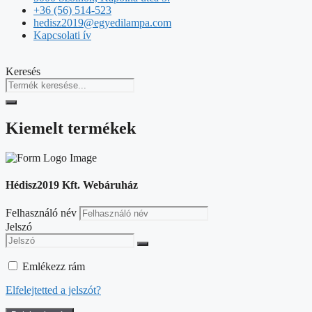
+36 (56) 514-523
hedisz2019@egyedilampa.com
Kapcsolati ív
Keresés
Kiemelt termékek
Hédisz2019 Kft. Webáruház
Felhasználó név
Jelszó
Emlékezz rám
Elfelejtetted a jelszót?