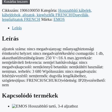
Dugvilla
Kosárba teszem
90°-
os
Cikkszám:
1906100050
Kategória:
Hosszabbító kábelek,
mennyiség
kábeldobok, aljzatok, kiegészítők FRENCH|Dugvillák,
lengőaljzatok FRENCH
Márka:
EMOS
Leírás
Leírás
aljzatok száma: nincs megadva|anyag: műanyag|biztonsági
érintkezési helyzet: nincs megadva|értékesítési csomagolás: 1 db,
akasztható|feszültség/áram: 250 V~/16 A max.|gyerekzár:
nem|jelátviteli frekvencia: nem|jel hatótávolsága: nincs
megadva|kapcsoló: nem|könnyű betanítás: nem|kültéri használat:
nem|max. terhelés: 3 680 W|pólusszám: nincs megadva|szín:
fehér|távvezérlő: nem|termék: dugvilla lengőkábelhez,
szögletes|típus: FRENCH/SCHUKO|védettség: IP20|vezérelhető:
nem
Kapcsolódó termékek