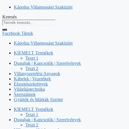
Kilépés
Kápolna Villamossági Szaküzlet
a
Keresés
tartalomba
Facebook
Tiktok
Kápolna Villamossági Szaküzlet
KIEMELT Termékek
Teszt 1
Dugaljak | Kapcsolók | Szerelvények
Teszt 2
Villanyszerelési Anyagok
Kábelek | Vezetékek
Elosztószekrények
Világítástechnika
Szerszámok
Gyártók és Márkák Szerint
KIEMELT Termékek
Teszt 1
Dugaljak | Kapcsolók | Szerelvények
Teszt 2