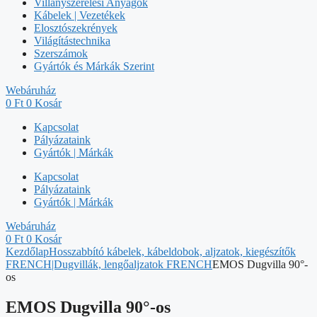
Villanyszerelési Anyagok
Kábelek | Vezetékek
Elosztószekrények
Világítástechnika
Szerszámok
Gyártók és Márkák Szerint
Webáruház
0
Ft
0
Kosár
Kapcsolat
Pályázataink
Gyártók | Márkák
Kapcsolat
Pályázataink
Gyártók | Márkák
Webáruház
0
Ft
0
Kosár
Kezdőlap
Hosszabbító kábelek, kábeldobok, aljzatok, kiegészítők
FRENCH|Dugvillák, lengőaljzatok FRENCH
EMOS Dugvilla 90°-
os
EMOS Dugvilla 90°-os