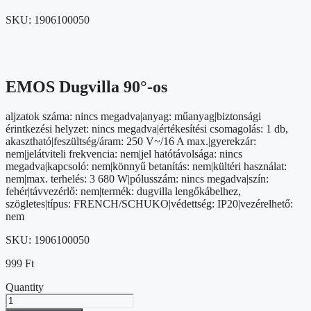
SKU:
1906100050
EMOS Dugvilla 90°-os
aljzatok száma: nincs megadva|anyag: műanyag|biztonsági
érintkezési helyzet: nincs megadva|értékesítési csomagolás: 1 db,
akasztható|feszültség/áram: 250 V~/16 A max.|gyerekzár:
nem|jelátviteli frekvencia: nem|jel hatótávolsága: nincs
megadva|kapcsoló: nem|könnyű betanítás: nem|kültéri használat:
nem|max. terhelés: 3 680 W|pólusszám: nincs megadva|szín:
fehér|távvezérlő: nem|termék: dugvilla lengőkábelhez,
szögletes|típus: FRENCH/SCHUKO|védettség: IP20|vezérelhető:
nem
SKU:
1906100050
999
Ft
Quantity
EMOS