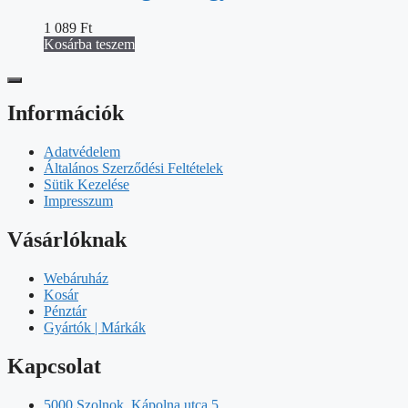
1 089
Ft
Kosárba teszem
Információk
Adatvédelem
Általános Szerződési Feltételek
Sütik Kezelése
Impresszum
Vásárlóknak
Webáruház
Kosár
Pénztár
Gyártók | Márkák
Kapcsolat
5000 Szolnok, Kápolna utca 5.