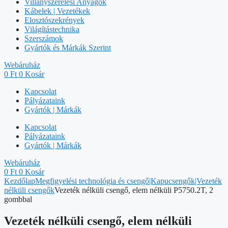
Villanyszerelési Anyagok
Kábelek | Vezetékek
Elosztószekrények
Világítástechnika
Szerszámok
Gyártók és Márkák Szerint
Webáruház
0
Ft
0
Kosár
Kapcsolat
Pályázataink
Gyártók | Márkák
Kapcsolat
Pályázataink
Gyártók | Márkák
Webáruház
0
Ft
0
Kosár
Kezdőlap
Megfigyelési technológia és csengő|Kapucsengők|Vezeték
nélküli csengők
Vezeték nélküli csengő, elem nélküli P5750.2T, 2
gombbal
Vezeték nélküli csengő, elem nélküli