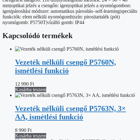
mm|optikai jelzés a csengőn: igen|optikai jelzés a nyomógombon:
igen|párosítási módszer: automatikus párosítás–self-learning|speciális
funkciók: elem nélküli nyomógomb|szín: piros|tartalék (pót)
nyomógomb: P5750T|vízálló gomb: IP44
Kapcsolódó termékek
Vezeték nélküli csengő P5760N,
ismétlési funkció
12 990
Ft
Kosárba teszem
Vezeték nélküli csengő P5763N, 3×
AA, ismétlési funkció
8 990
Ft
Kosárba teszem