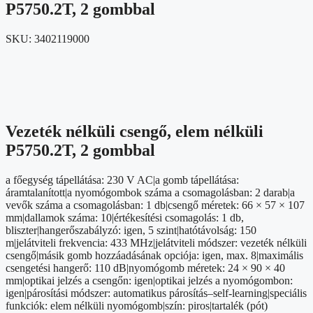
P5750.2T, 2 gombbal
SKU:
3402119000
Vezeték nélküli csengő, elem nélküli
P5750.2T, 2 gombbal
a főegység tápellátása: 230 V AC|a gomb tápellátása:
áramtalanított|a nyomógombok száma a csomagolásban: 2 darab|a
vevők száma a csomagolásban: 1 db|csengő méretek: 66 × 57 × 107
mm|dallamok száma: 10|értékesítési csomagolás: 1 db,
bliszter|hangerőszabályzó: igen, 5 szint|hatótávolság: 150
m|jelátviteli frekvencia: 433 MHz|jelátviteli módszer: vezeték nélküli
csengő|másik gomb hozzáadásának opciója: igen, max. 8|maximális
csengetési hangerő: 110 dB|nyomógomb méretek: 24 × 90 × 40
mm|optikai jelzés a csengőn: igen|optikai jelzés a nyomógombon:
igen|párosítási módszer: automatikus párosítás–self-learning|speciális
funkciók: elem nélküli nyomógomb|szín: piros|tartalék (pót)