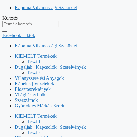
Kilépés
Kápolna Villamossági Szaküzlet
a
Keresés
tartalomba
Facebook
Tiktok
Kápolna Villamossági Szaküzlet
KIEMELT Termékek
Teszt 1
Dugaljak | Kapcsolók | Szerelvények
Teszt 2
Villanyszerelési Anyagok
Kábelek | Vezetékek
Elosztószekrények
Világítástechnika
Szerszámok
Gyártók és Márkák Szerint
KIEMELT Termékek
Teszt 1
Dugaljak | Kapcsolók | Szerelvények
Teszt 2