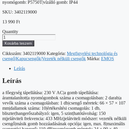
nyomógomb: P5750T|vízálló gomb: IP44
SKU:
3402119000
13 990
Ft
Quantity
Vezeték
nélküli
Kosárba teszem
csengő,
elem
Cikkszám:
3402119000
Kategória:
Megfigyelési technológia és
nélküli
csengő|Kapucsengők|Vezeték nélküli csengők
Márka:
EMOS
P5750.2T,
2
Leírás
gombbal
mennyiség
Leírás
a főegység tápellátása: 230 V AC|a gomb tápellátása:
áramtalanított|a nyomógombok száma a csomagolásban: 2 darab|a
vevők száma a csomagolásban: 1 db|csengő méretek: 66 × 57 × 107
mm|dallamok száma: 10|értékesítési csomagolás: 1 db,
bliszter|hangerőszabályzó: igen, 5 szint|hatótávolság: 150
m|jelátviteli frekvencia: 433 MHz|jelátviteli módszer: vezeték nélküli
csengő|másik gomb hozzáadásának opciója: igen, max. 8|maximális
csengetési hangerő: 110 dB|nyomógomb méretek: 24 × 90 × 40