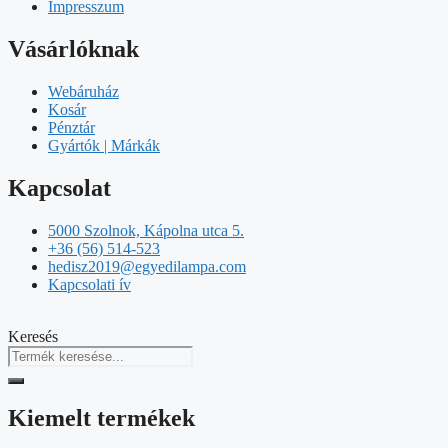
Impresszum
Vásárlóknak
Webáruház
Kosár
Pénztár
Gyártók | Márkák
Kapcsolat
5000 Szolnok, Kápolna utca 5.
+36 (56) 514-523
hedisz2019@egyedilampa.com
Kapcsolati ív
Keresés
Kiemelt termékek