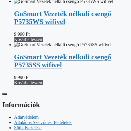
GoSmart Vezeték nélküli csengő
P5735WS wifivel
9 990
Ft
Kosárba teszem
GoSmart Vezeték nélküli csengő
P5735SS wifivel
9 990
Ft
Kosárba teszem
Információk
Adatvédelem
Általános Szerződési Feltételek
Sütik Kezelése