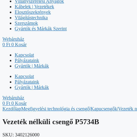
Villanyszerelési Anyagok
Kábelek | Vezetékek
Elosztószekrények
Világítástechnika
Szerszámok
Gyártók és Márkák Szerint
Webáruház
0
Ft
0
Kosár
Kapcsolat
Pályázataink
Gyártók | Márkák
Kapcsolat
Pályázataink
Gyártók | Márkák
Webáruház
0
Ft
0
Kosár
Kezdőlap
Megfigyelési technológia és csengő|Kapucsengők|Vezeték n
Vezeték nélküli csengő P5734B
SKU:
3402126000