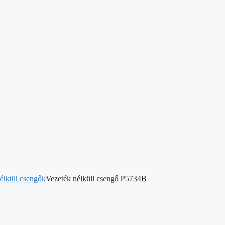
élküli csengők
Vezeték nélküli csengő P5734B