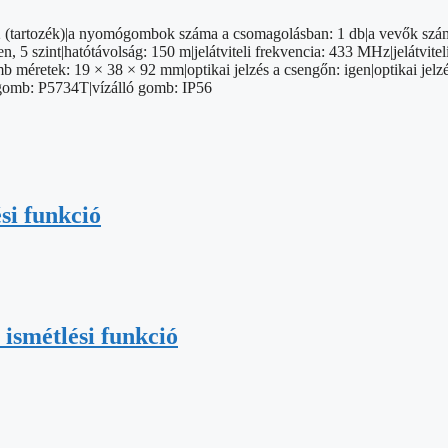
32 (tartozék)|a nyomógombok száma a csomagolásban: 1 db|a vevők szá
gen, 5 szint|hatótávolság: 150 m|jelátviteli frekvencia: 433 MHz|jelátv
 méretek: 19 × 38 × 92 mm|optikai jelzés a csengőn: igen|optikai jelz
omógomb: P5734T|vízálló gomb: IP56
si funkció
ismétlési funkció