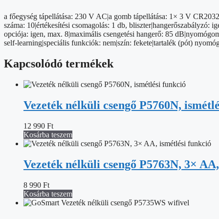
a főegység tápellátása: 230 V AC|a gomb tápellátása: 1× 3 V CR20
száma: 10|értékesítési csomagolás: 1 db, bliszter|hangerőszabályzó: i
opciója: igen, max. 8|maximális csengetési hangerő: 85 dB|nyomógomb
self-learning|speciális funkciók: nem|szín: fekete|tartalék (pót) ny
Kapcsolódó termékek
Vezeték nélküli csengő P5760N, ismétlé
12 990
Ft
Kosárba teszem
Vezeték nélküli csengő P5763N, 3× AA, 
8 990
Ft
Kosárba teszem