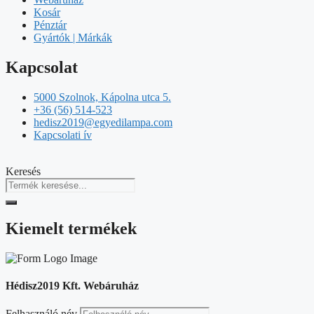
Kosár
Pénztár
Gyártók | Márkák
Kapcsolat
5000 Szolnok, Kápolna utca 5.
+36 (56) 514-523
hedisz2019@egyedilampa.com
Kapcsolati ív
Keresés
Kiemelt termékek
Hédisz2019 Kft. Webáruház
Felhasználó név