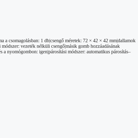
ma a csomagolásban: 1 db|csengő méretek: 72 × 42 × 42 mm|dallamok
iteli módszer: vezeték nélküli csengő|másik gomb hozzáadásának
és a nyomógombon: igen|párosítási módszer: automatikus párosítás–