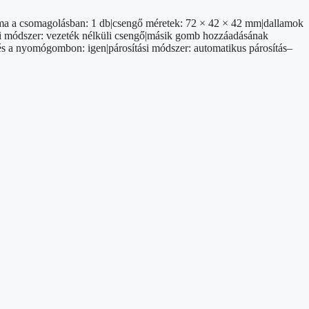
ma a csomagolásban: 1 db|csengő méretek: 72 × 42 × 42 mm|dallamok
iteli módszer: vezeték nélküli csengő|másik gomb hozzáadásának
és a nyomógombon: igen|párosítási módszer: automatikus párosítás–