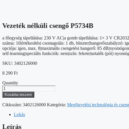
Vezeték nélküli csengő P5734B
a főegység tápellátása: 230 V AC|a gomb tápellátása: 1× 3 V CR20
száma: 10|értékesítési csomagolás: 1 db, bliszter|hangerőszabályzó: i
opciója: igen, max. 8|maximális csengetési hangerő: 85 dB|nyomógomb
self-learning|speciális funkciók: nem|szín: fekete|tartalék (pót) ny
SKU:
3402126000
8 290
Ft
Quantity
Vezeték
nélküli
Kosárba teszem
csengő
P5734B
Cikkszám:
3402126000
Kategória:
Megfigyelési technológia és csen
mennyiség
Leírás
Leírás