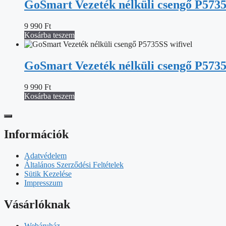
GoSmart Vezeték nélküli csengő P573
9 990
Ft
Kosárba teszem
GoSmart Vezeték nélküli csengő P5735
9 990
Ft
Kosárba teszem
Információk
Adatvédelem
Általános Szerződési Feltételek
Sütik Kezelése
Impresszum
Vásárlóknak
Webáruház