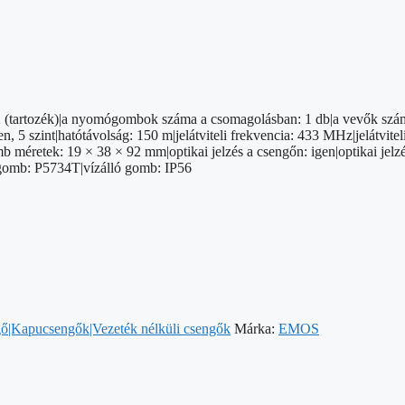
32 (tartozék)|a nyomógombok száma a csomagolásban: 1 db|a vevők szá
gen, 5 szint|hatótávolság: 150 m|jelátviteli frekvencia: 433 MHz|jelátv
 méretek: 19 × 38 × 92 mm|optikai jelzés a csengőn: igen|optikai jelz
omógomb: P5734T|vízálló gomb: IP56
gő|Kapucsengők|Vezeték nélküli csengők
Márka:
EMOS