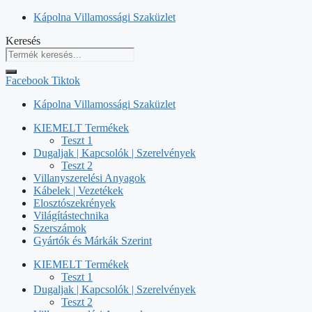
Kilépés
Kápolna Villamossági Szaküzlet
a
Keresés
tartalomba
Facebook
Tiktok
Kápolna Villamossági Szaküzlet
KIEMELT Termékek
Teszt 1
Dugaljak | Kapcsolók | Szerelvények
Teszt 2
Villanyszerelési Anyagok
Kábelek | Vezetékek
Elosztószekrények
Világítástechnika
Szerszámok
Gyártók és Márkák Szerint
KIEMELT Termékek
Teszt 1
Dugaljak | Kapcsolók | Szerelvények
Teszt 2