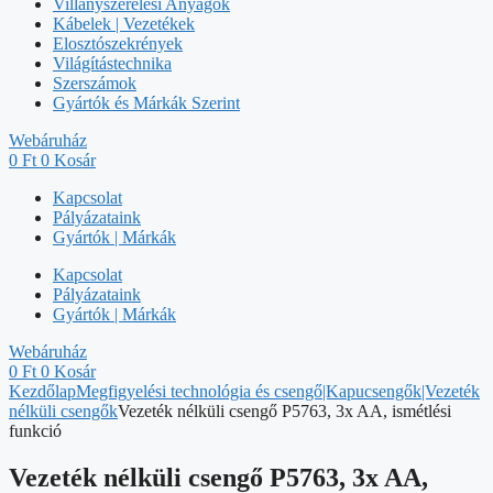
Villanyszerelési Anyagok
Kábelek | Vezetékek
Elosztószekrények
Világítástechnika
Szerszámok
Gyártók és Márkák Szerint
Webáruház
0
Ft
0
Kosár
Kapcsolat
Pályázataink
Gyártók | Márkák
Kapcsolat
Pályázataink
Gyártók | Márkák
Webáruház
0
Ft
0
Kosár
Kezdőlap
Megfigyelési technológia és csengő|Kapucsengők|Vezeték
nélküli csengők
Vezeték nélküli csengő P5763, 3x AA, ismétlési
funkció
Vezeték nélküli csengő P5763, 3x AA,