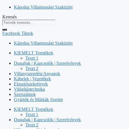
Kilépés
Kápolna Villamossági Szaküzlet
a
Keresés
tartalomba
Facebook
Tiktok
Kápolna Villamossági Szaküzlet
KIEMELT Termékek
Teszt 1
Dugaljak | Kapcsolók | Szerelvények
Teszt 2
Villanyszerelési Anyagok
Kábelek | Vezetékek
Elosztószekrények
Világítástechnika
Szerszámok
Gyártók és Márkák Szerint
KIEMELT Termékek
Teszt 1
Dugaljak | Kapcsolók | Szerelvények
Teszt 2