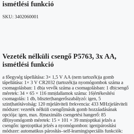
ismétlési funkció
SKU:
3402060001
Vezeték nélküli csengő P5763, 3x AA,
ismétlési funkció
a főegység tápellátása: 3× 1,5 V AA (nem tartozék)|a gomb
tápellátása: 1× 3 V CR2032 (tartozék)|a nyomógombok száma a
csomagolásban: 1 db|a vevők száma a csomagolásban: 1 db|csengő
méretek: 34 × 65 × 116 mm|dallamok száma: 16|értékesítési
csomagolás: 1 db, bliszter|hangerőszabályzó: igen, 5
szint|hatótávolság: 120 m|jelátviteli frekvencia: 433 MHz|jelátviteli
módszer: vezeték nélküli csengő|másik gomb hozzáadásának
opciója: igen, max. 8|maximális csengetési hangerő: 85
dB|nyomógomb méretek: 15 × 101 × 39 mm|optikai jelzés a
csengőn: igen|optikai jelzés a nyomógombon: igen|párosítási
módszer: automatikus párosítás–self-learning|speciális funkciók: