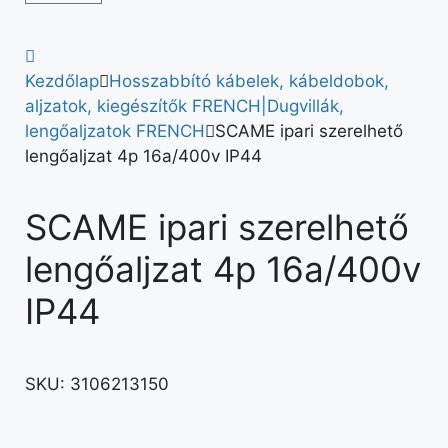
Kezdőlap
Hosszabbító kábelek, kábeldobok,
aljzatok, kiegészítők FRENCH|Dugvillák,
lengőaljzatok FRENCH
SCAME ipari szerelhető
lengőaljzat 4p 16a/400v IP44
SCAME ipari szerelhető
lengőaljzat 4p 16a/400v
IP44
SKU:
3106213150