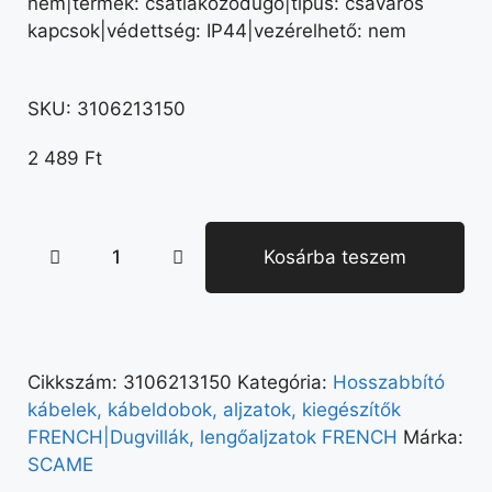
nem|termék: csatlakozódugó|típus: csavaros
kapcsok|védettség: IP44|vezérelhető: nem
SKU:
3106213150
2 489
Ft
Kosárba teszem
Cikkszám:
3106213150
Kategória:
Hosszabbító
kábelek, kábeldobok, aljzatok, kiegészítők
FRENCH|Dugvillák, lengőaljzatok FRENCH
Márka:
SCAME