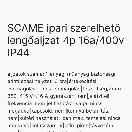
SCAME ipari szerelhető
lengőaljzat 4p 16a/400v
IP44
aljzatok száma: 1|anyag: műanyag|biztonsági
érintkezési helyzet: 6 óra|értékesítési
csomagolás: nincs csomagolás|feszültség/áram:
380–415 V~/16 A|gyerekzár: nem|jelátviteli
frekvencia: nem|jel hatótávolsága: nincs
megadva|kapcsoló: nem|könnyű betanítás:
nem|kültéri használat: igen|max. terhelés: nincs
megadva|pólusszám: 4|szín: piros|távvezérlő: