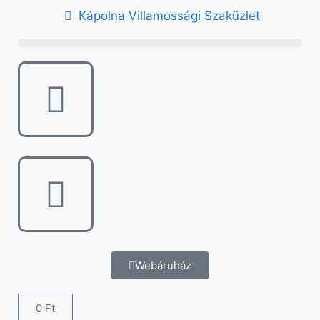
Kápolna Villamossági Szaküzlet
Webáruház
0
Ft