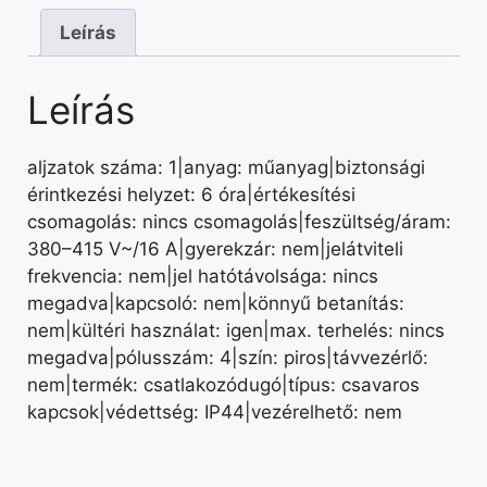
Leírás
Leírás
aljzatok száma: 1|anyag: műanyag|biztonsági
érintkezési helyzet: 6 óra|értékesítési
csomagolás: nincs csomagolás|feszültség/áram:
380–415 V~/16 A|gyerekzár: nem|jelátviteli
frekvencia: nem|jel hatótávolsága: nincs
megadva|kapcsoló: nem|könnyű betanítás:
nem|kültéri használat: igen|max. terhelés: nincs
megadva|pólusszám: 4|szín: piros|távvezérlő:
nem|termék: csatlakozódugó|típus: csavaros
kapcsok|védettség: IP44|vezérelhető: nem