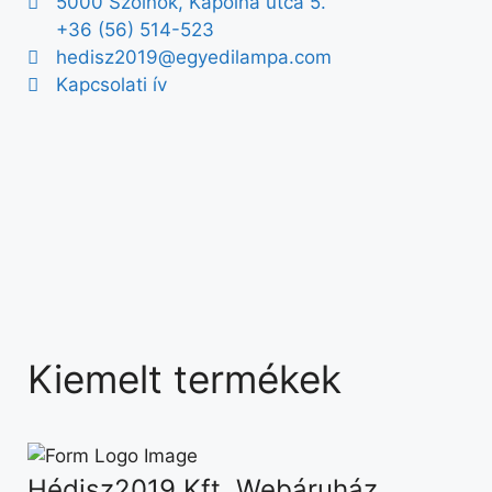
5000 Szolnok, Kápolna utca 5.
+36 (56) 514-523
hedisz2019@egyedilampa.com
Kapcsolati ív
Kiemelt termékek
Hédisz2019 Kft. Webáruház